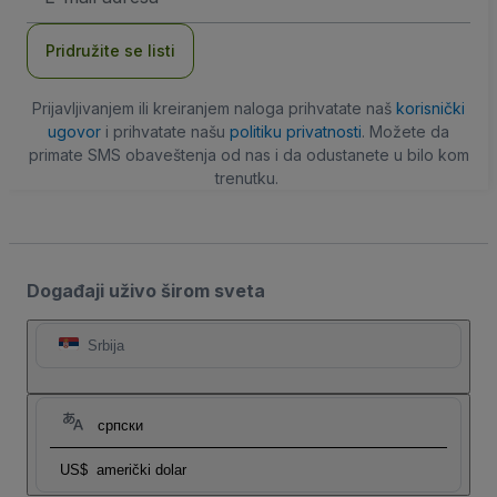
adresa
Pridružite se listi
Prijavljivanjem ili kreiranjem naloga prihvatate naš
korisnički
ugovor
i prihvatate našu
politiku privatnosti
. Možete da
primate SMS obaveštenja od nas i da odustanete u bilo kom
trenutku.
Događaji uživo širom sveta
Srbija
српски
US$
američki dolar