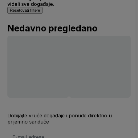
videli sve događaje.
Resetovati filtere
Nedavno pregledano
Dobijajte vruće događaje i ponude direktno u
prijemno sanduče
E-
mail