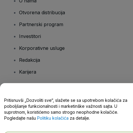
O nama
Otvorena distribucija
Partnerski program
Investitori
Korporativne usluge
Redakcija
Karijera
Imate pitanja?
Pritisnuvši „Dozvoliti sve“, slažete se sa upotrebom kolačića za
poboljšanje funkcionalnosti i marketinške važnosti sajta. U
Centar za pomoć / Kontaktirajte nas
suprotnom, koristićemo samo strogo neophodne kolačiće.
Pogledajte našu
Politiku kolačića
za detalje.