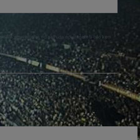
e SMS obaveštenja od nas i da odustanete u bilo kom