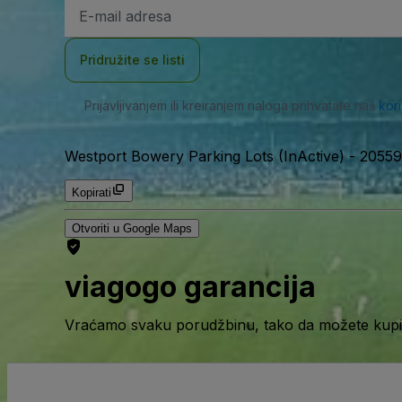
E-
mail
adresa
Pridružite se listi
Prijavljivanjem ili kreiranjem naloga prihvatate naš
kor
Westport Bowery Parking Lots (InActive)
-
20559
Kopirati
Otvoriti u Google Maps
viagogo garancija
Vraćamo svaku porudžbinu, tako da možete kupiti