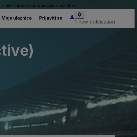
ili niže od njihove nominalne vrednosti.
Moje ulaznice
Prijaviti se
1 new notification
tive)