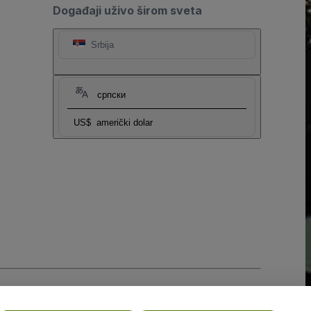
Događaji uživo širom sveta
Srbija
српски
US$
američki dolar