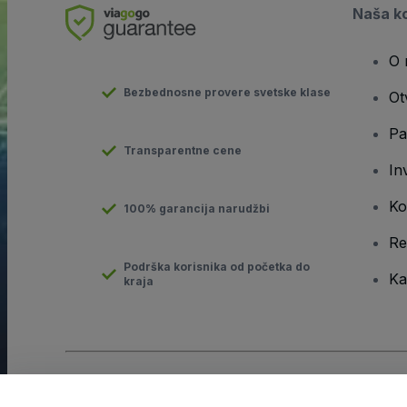
Naša k
O 
Bezbednosne provere svetske klase
Ot
Pa
Transparentne cene
In
Ko
100% garancija narudžbi
Re
Podrška korisnika od početka do
Ka
kraja
Autorsko pravo © viagogo GmbH 2026
Podaci kompanije