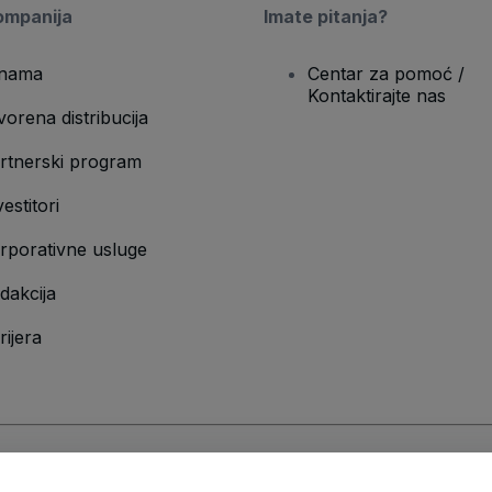
ompanija
Imate pitanja?
nama
Centar za pomoć /
Kontaktirajte nas
vorena distribucija
rtnerski program
vestitori
rporativne usluge
dakcija
rijera