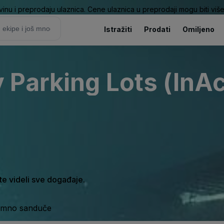
nu i preprodaju ulaznica. Cene ulaznica u preprodaji mogu biti više 
Istražiti
Prodati
Omiljeno
Parking Lots (InAc
ste videli sve događaje.
ijemno sanduče