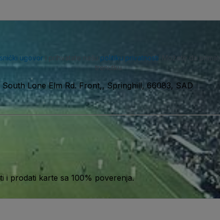
isnički ugovor
i prihvatate našu
politiku privatnosti
. Možete da primat
trenutku.
 South Lone Elm Rd. Front,, Springhill, 66083, SAD
 i prodati karte sa 100% poverenja.