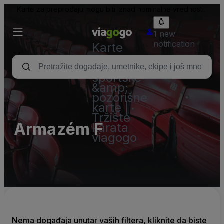
Karte za preprodaju mogu biti iznad nominalne vrednosti.
1 new
notification
Karte
-
Koncertne,
sportske
&amp;
pozorišne
karte |
Tržište
Armazém F
karata
viagogo
Nema događaja unutar vaših filtera, kliknite da biste