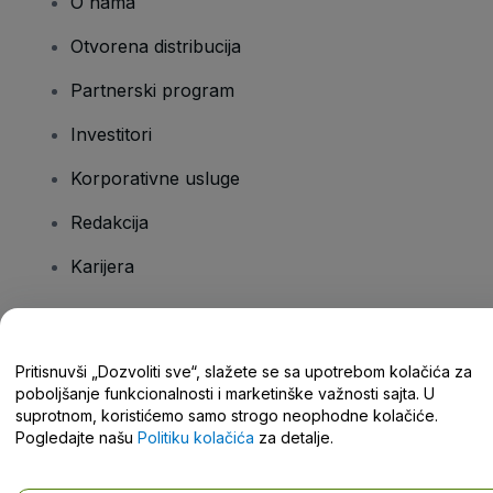
O nama
Otvorena distribucija
Partnerski program
Investitori
Korporativne usluge
Redakcija
Karijera
Imate pitanja?
Pritisnuvši „Dozvoliti sve“, slažete se sa upotrebom kolačića za
poboljšanje funkcionalnosti i marketinške važnosti sajta. U
Centar za pomoć / Kontaktirajte nas
suprotnom, koristićemo samo strogo neophodne kolačiće.
Pogledajte našu
Politiku kolačića
za detalje.