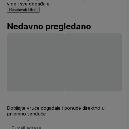
videli sve događaje.
Resetovati filtere
Nedavno pregledano
Dobijajte vruće događaje i ponude direktno u
prijemno sanduče
E-
mail