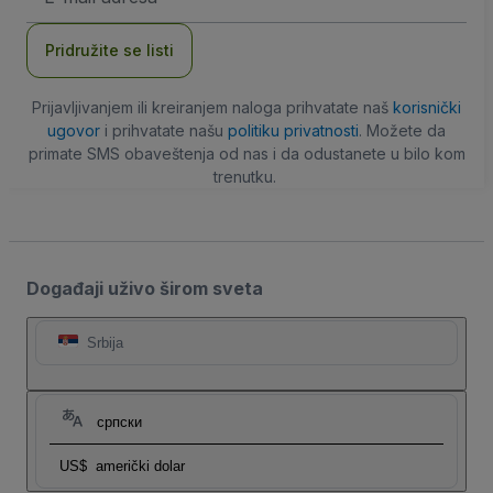
adresa
Pridružite se listi
Prijavljivanjem ili kreiranjem naloga prihvatate naš
korisnički
ugovor
i prihvatate našu
politiku privatnosti
. Možete da
primate SMS obaveštenja od nas i da odustanete u bilo kom
trenutku.
Događaji uživo širom sveta
Srbija
српски
US$
američki dolar