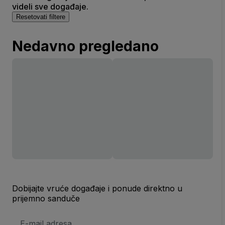
videli sve događaje.
Resetovati filtere
Nedavno pregledano
Dobijajte vruće događaje i ponude direktno u
prijemno sanduče
E-
mail