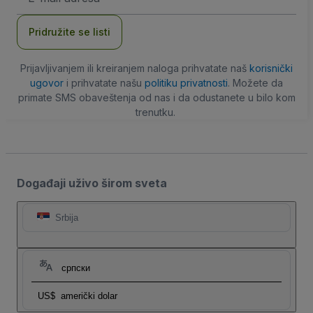
adresa
Pridružite se listi
Prijavljivanjem ili kreiranjem naloga prihvatate naš
korisnički
ugovor
i prihvatate našu
politiku privatnosti
. Možete da
primate SMS obaveštenja od nas i da odustanete u bilo kom
trenutku.
Događaji uživo širom sveta
Srbija
српски
US$
američki dolar