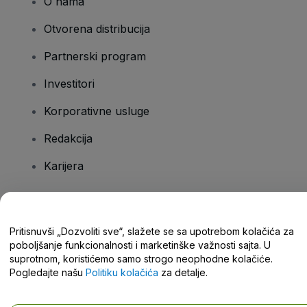
O nama
Otvorena distribucija
Partnerski program
Investitori
Korporativne usluge
Redakcija
Karijera
Imate pitanja?
Pritisnuvši „Dozvoliti sve“, slažete se sa upotrebom kolačića za
poboljšanje funkcionalnosti i marketinške važnosti sajta. U
Centar za pomoć / Kontaktirajte nas
suprotnom, koristićemo samo strogo neophodne kolačiće.
Pogledajte našu
Politiku kolačića
za detalje.