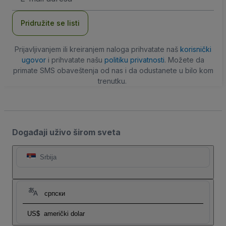
adresa
Pridružite se listi
Prijavljivanjem ili kreiranjem naloga prihvatate naš
korisnički
ugovor
i prihvatate našu
politiku privatnosti
. Možete da
primate SMS obaveštenja od nas i da odustanete u bilo kom
trenutku.
Događaji uživo širom sveta
Srbija
српски
US$
američki dolar