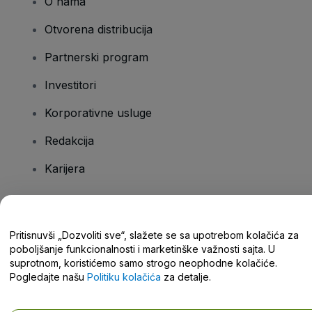
O nama
Otvorena distribucija
Partnerski program
Investitori
Korporativne usluge
Redakcija
Karijera
Imate pitanja?
Pritisnuvši „Dozvoliti sve“, slažete se sa upotrebom kolačića za
poboljšanje funkcionalnosti i marketinške važnosti sajta. U
Centar za pomoć / Kontaktirajte nas
suprotnom, koristićemo samo strogo neophodne kolačiće.
Pogledajte našu
Politiku kolačića
za detalje.