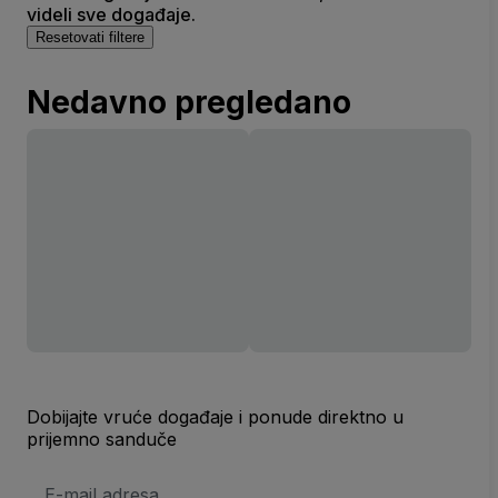
videli sve događaje.
Resetovati filtere
Nedavno pregledano
Dobijajte vruće događaje i ponude direktno u
prijemno sanduče
E-
mail