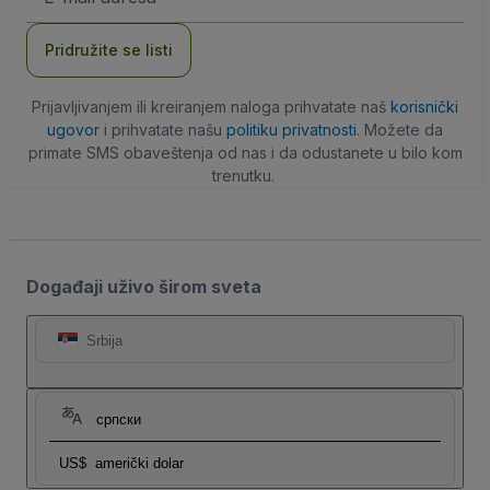
adresa
Pridružite se listi
Prijavljivanjem ili kreiranjem naloga prihvatate naš
korisnički
ugovor
i prihvatate našu
politiku privatnosti
. Možete da
primate SMS obaveštenja od nas i da odustanete u bilo kom
trenutku.
Događaji uživo širom sveta
Srbija
српски
US$
američki dolar