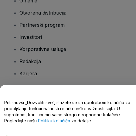
O nama
Otvorena distribucija
Partnerski program
Investitori
Korporativne usluge
Redakcija
Karijera
Imate pitanja?
Pritisnuvši „Dozvoliti sve“, slažete se sa upotrebom kolačića za
poboljšanje funkcionalnosti i marketinške važnosti sajta. U
Centar za pomoć / Kontaktirajte nas
suprotnom, koristićemo samo strogo neophodne kolačiće.
Pogledajte našu
Politiku kolačića
za detalje.