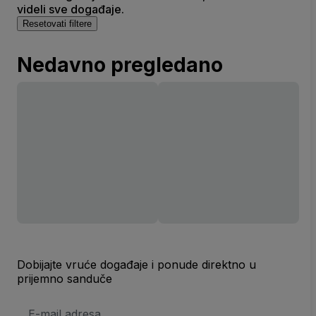
videli sve događaje.
Resetovati filtere
Nedavno pregledano
Dobijajte vruće događaje i ponude direktno u
prijemno sanduče
E-
mail