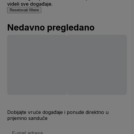
videli sve događaje.
Resetovati filtere
Nedavno pregledano
Dobijajte vruće događaje i ponude direktno u
prijemno sanduče
E-
mail