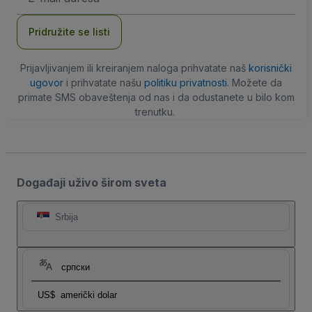
adresa
Pridružite se listi
Prijavljivanjem ili kreiranjem naloga prihvatate naš
korisnički
ugovor
i prihvatate našu
politiku privatnosti
. Možete da
primate SMS obaveštenja od nas i da odustanete u bilo kom
trenutku.
Događaji uživo širom sveta
Srbija
српски
US$
američki dolar