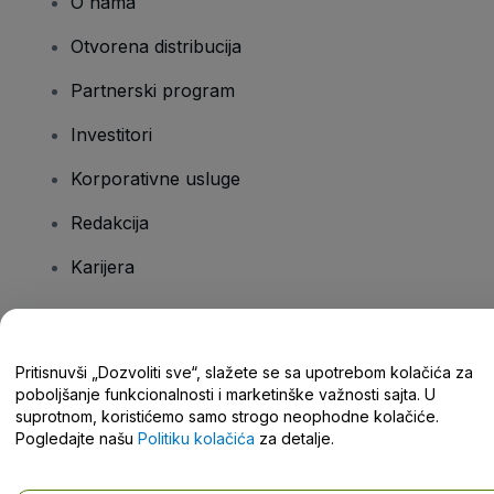
O nama
Otvorena distribucija
Partnerski program
Investitori
Korporativne usluge
Redakcija
Karijera
Imate pitanja?
Pritisnuvši „Dozvoliti sve“, slažete se sa upotrebom kolačića za
poboljšanje funkcionalnosti i marketinške važnosti sajta. U
Centar za pomoć / Kontaktirajte nas
suprotnom, koristićemo samo strogo neophodne kolačiće.
Pogledajte našu
Politiku kolačića
za detalje.