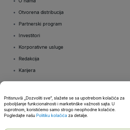
O nama
Otvorena distribucija
Partnerski program
Investitori
Korporativne usluge
Redakcija
Karijera
Imate pitanja?
Pritisnuvši „Dozvoliti sve“, slažete se sa upotrebom kolačića za
poboljšanje funkcionalnosti i marketinške važnosti sajta. U
Centar za pomoć / Kontaktirajte nas
suprotnom, koristićemo samo strogo neophodne kolačiće.
Pogledajte našu
Politiku kolačića
za detalje.