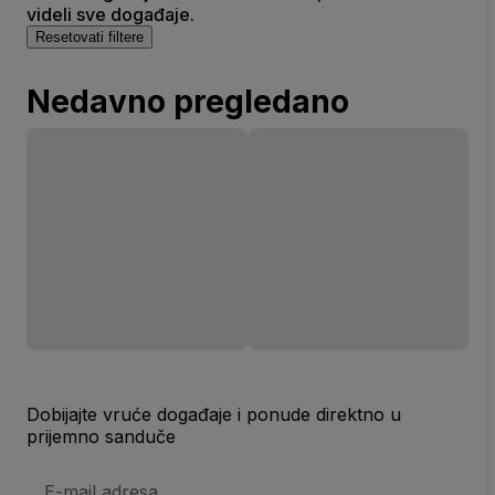
videli sve događaje.
Resetovati filtere
Nedavno pregledano
Dobijajte vruće događaje i ponude direktno u
prijemno sanduče
E-
mail