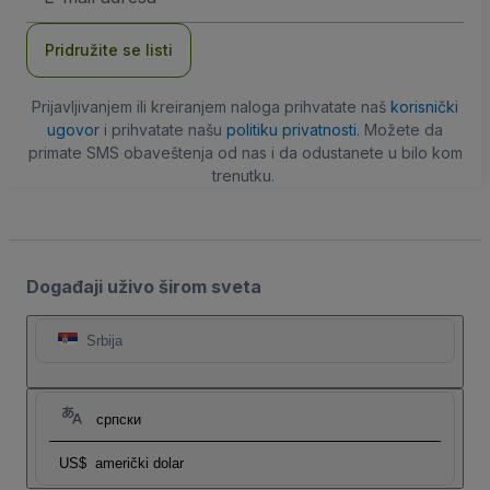
adresa
Pridružite se listi
Prijavljivanjem ili kreiranjem naloga prihvatate naš
korisnički
ugovor
i prihvatate našu
politiku privatnosti
. Možete da
primate SMS obaveštenja od nas i da odustanete u bilo kom
trenutku.
Događaji uživo širom sveta
Srbija
српски
US$
američki dolar