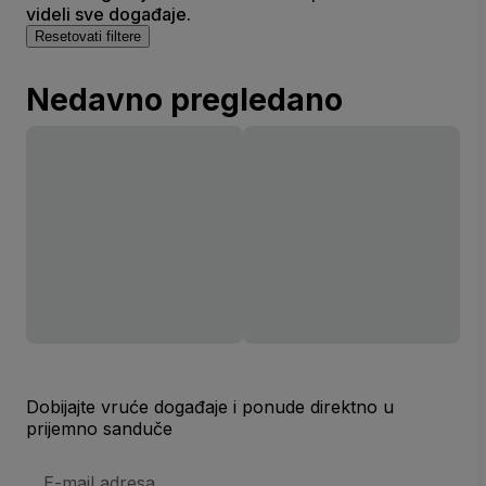
videli sve događaje.
Resetovati filtere
Nedavno pregledano
Dobijajte vruće događaje i ponude direktno u
prijemno sanduče
E-
mail