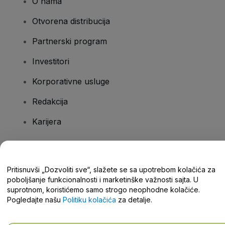
O nama
Otvorena distribucija
Partnerski program
Investitori
Korporativne usluge
Redakcija
Karijera
Imate pitanja?
Pritisnuvši „Dozvoliti sve“, slažete se sa upotrebom kolačića za
poboljšanje funkcionalnosti i marketinške važnosti sajta. U
Centar za pomoć / Kontaktirajte nas
suprotnom, koristićemo samo strogo neophodne kolačiće.
Pogledajte našu
Politiku kolačića
za detalje.