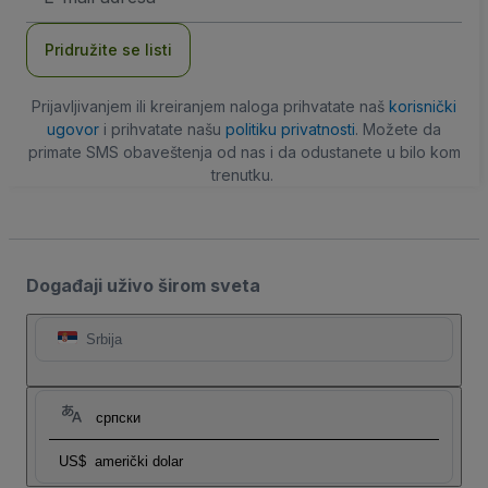
adresa
Pridružite se listi
Prijavljivanjem ili kreiranjem naloga prihvatate naš
korisnički
ugovor
i prihvatate našu
politiku privatnosti
. Možete da
primate SMS obaveštenja od nas i da odustanete u bilo kom
trenutku.
Događaji uživo širom sveta
Srbija
српски
US$
američki dolar