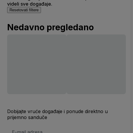
videli sve događaje.
Resetovati filtere
Nedavno pregledano
Dobijajte vruće događaje i ponude direktno u
prijemno sanduče
E-
mail