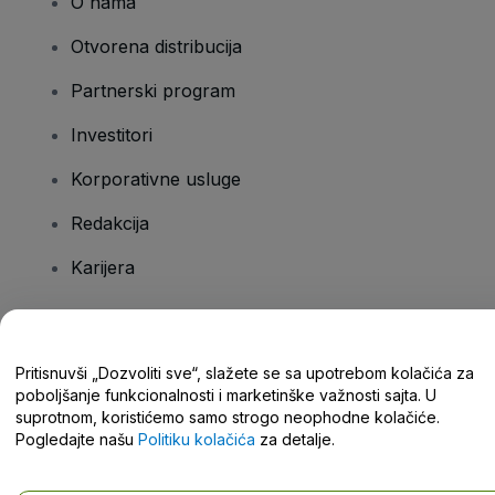
O nama
Otvorena distribucija
Partnerski program
Investitori
Korporativne usluge
Redakcija
Karijera
Imate pitanja?
Pritisnuvši „Dozvoliti sve“, slažete se sa upotrebom kolačića za
poboljšanje funkcionalnosti i marketinške važnosti sajta. U
Centar za pomoć / Kontaktirajte nas
suprotnom, koristićemo samo strogo neophodne kolačiće.
Pogledajte našu
Politiku kolačića
za detalje.