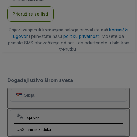
adresa
Pridružite se listi
Prijavljivanjem ili kreiranjem naloga prihvatate naš
korisnički
ugovor
i prihvatate našu
politiku privatnosti
. Možete da
primate SMS obaveštenja od nas i da odustanete u bilo kom
trenutku.
Događaji uživo širom sveta
Srbija
српски
US$
američki dolar