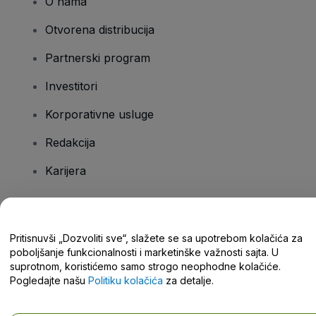
O nama
Otvorena distribucija
Partnerski program
Investitori
Korporativne usluge
Redakcija
Karijera
Imate pitanja?
Pritisnuvši „Dozvoliti sve“, slažete se sa upotrebom kolačića za
poboljšanje funkcionalnosti i marketinške važnosti sajta. U
Centar za pomoć / Kontaktirajte nas
suprotnom, koristićemo samo strogo neophodne kolačiće.
Pogledajte našu
Politiku kolačića
za detalje.