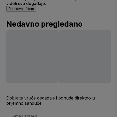
videli sve događaje.
Resetovati filtere
Nedavno pregledano
Dobijajte vruće događaje i ponude direktno u
prijemno sanduče
E-
mail