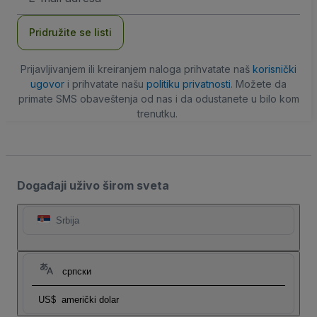
adresa
Pridružite se listi
Prijavljivanjem ili kreiranjem naloga prihvatate naš
korisnički
ugovor
i prihvatate našu
politiku privatnosti
. Možete da
primate SMS obaveštenja od nas i da odustanete u bilo kom
trenutku.
Događaji uživo širom sveta
Srbija
српски
US$
američki dolar