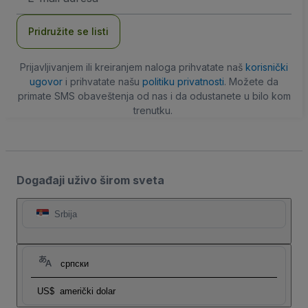
adresa
Pridružite se listi
Prijavljivanjem ili kreiranjem naloga prihvatate naš
korisnički
ugovor
i prihvatate našu
politiku privatnosti
. Možete da
primate SMS obaveštenja od nas i da odustanete u bilo kom
trenutku.
Događaji uživo širom sveta
Srbija
српски
US$
američki dolar