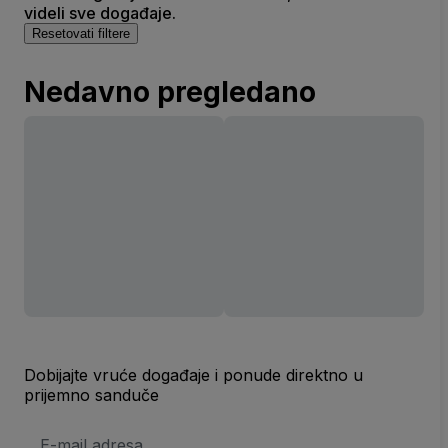
videli sve događaje.
Resetovati filtere
Nedavno pregledano
Dobijajte vruće događaje i ponude direktno u
prijemno sanduče
E-
mail