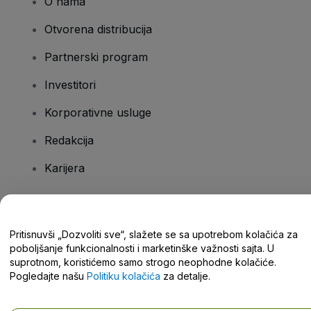
O nama
Otvorena distribucija
Partnerski program
Investitori
Korporativne usluge
Redakcija
Karijera
Imate pitanja?
Pritisnuvši „Dozvoliti sve“, slažete se sa upotrebom kolačića za
poboljšanje funkcionalnosti i marketinške važnosti sajta. U
Centar za pomoć / Kontaktirajte nas
suprotnom, koristićemo samo strogo neophodne kolačiće.
Pogledajte našu
Politiku kolačića
za detalje.