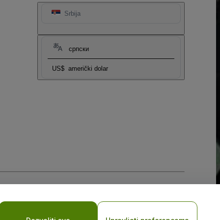
Srbija
српски
US$
američki dolar