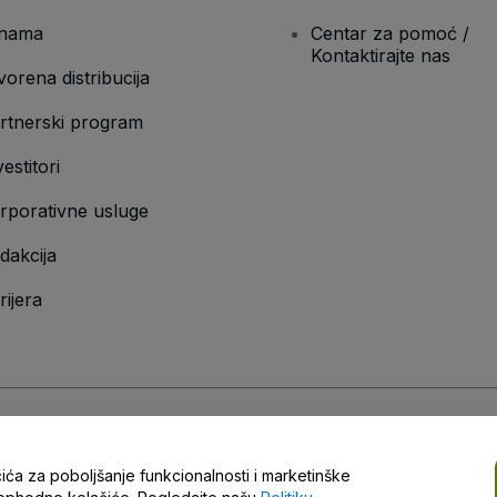
nama
Centar za pomoć /
Kontaktirajte nas
vorena distribucija
rtnerski program
vestitori
rporativne usluge
dakcija
rijera
ščenja
i
Politike privatnosti
i
Politike kolačića
i
Politike mobilne privatnosti
čića za poboljšanje funkcionalnosti i marketinške