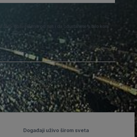
e SMS obaveštenja od nas i da odustanete u bilo kom
Događaji uživo širom sveta