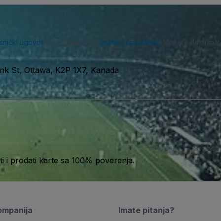
isnički ugovor
i prihvatate našu
politiku privatnosti
. Možete da primat
trenutku.
nk St, Ottawa, K2P 1X7, Kanada
 i prodati karte sa 100% poverenja.
ompanija
Imate pitanja?