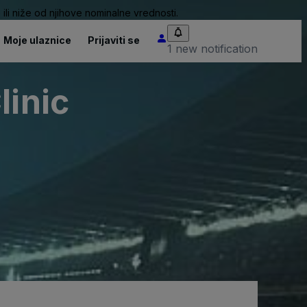
ili niže od njihove nominalne vrednosti.
Moje ulaznice
Prijaviti se
1 new notification
linic