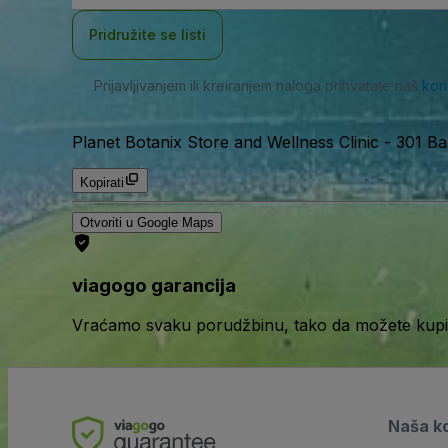
adresa
Pridružite se listi
Prijavljivanjem ili kreiranjem naloga prihvatate naš
kor
Planet Botanix Store and Wellness Clinic
-
301 Ba
Kopirati
Otvoriti u Google Maps
viagogo garancija
Vraćamo svaku porudžbinu, tako da možete kupiti
Naša k