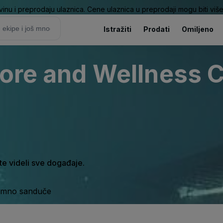
nu i preprodaju ulaznica. Cene ulaznica u preprodaji mogu biti više 
Istražiti
Prodati
Omiljeno
tore and Wellness C
ste videli sve događaje.
ijemno sanduče