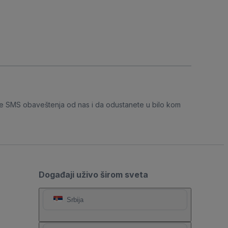
e SMS obaveštenja od nas i da odustanete u bilo kom
Događaji uživo širom sveta
Srbija