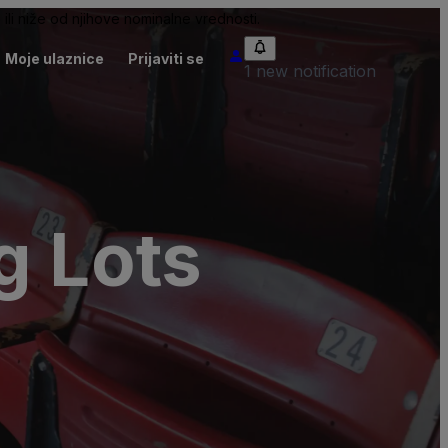
ili niže od njihove nominalne vrednosti.
Moje ulaznice
Prijaviti se
1 new notification
g Lots