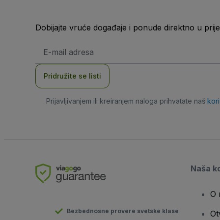
Dobijajte vruće događaje i ponude direktno u pr
E-
mail
adresa
Pridružite se listi
Prijavljivanjem ili kreiranjem naloga prihvatate naš
kor
Naša k
O 
Bezbednosne provere svetske klase
Ot