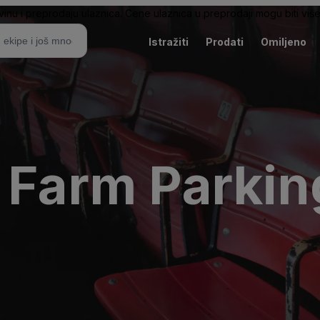
nu i preprodaju ulaznica. Cene ulaznica u preprodaji mogu biti više 
Istražiti
Prodati
Omiljeno
 Farm Parkin