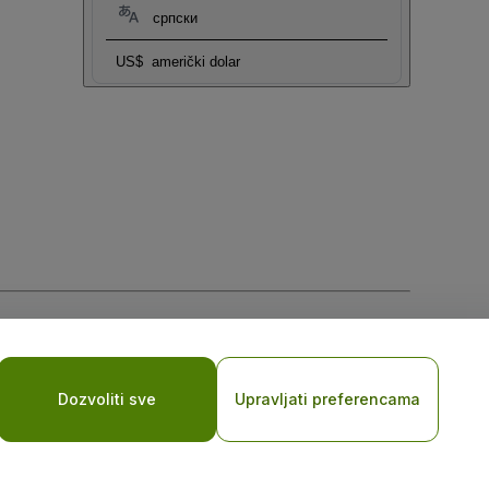
српски
US$
američki dolar
Dozvoliti sve
Upravljati preferencama