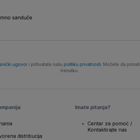
ijemno sanduče
isnički ugovor
i prihvatate našu
politiku privatnosti
. Možete da primat
trenutku.
ompanija
Imate pitanja?
nama
Centar za pomoć /
Kontaktirajte nas
vorena distribucija