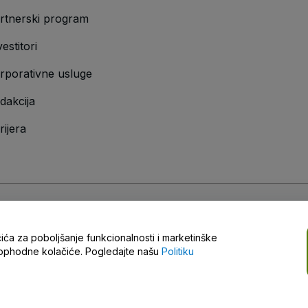
rtnerski program
vestitori
rporativne usluge
dakcija
rijera
ščenja
i
Politike privatnosti
i
Politike kolačića
i
Politike mobilne privatnosti
čića za poboljšanje funkcionalnosti i marketinške
eophodne kolačiće. Pogledajte našu
Politiku