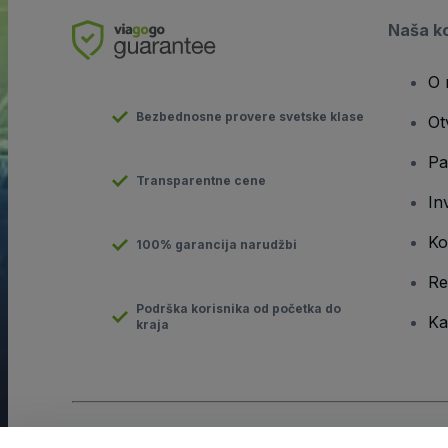
Naša k
O 
Bezbednosne provere svetske klase
Ot
Pa
Transparentne cene
In
Ko
100% garancija narudžbi
Re
Podrška korisnika od početka do
Ka
kraja