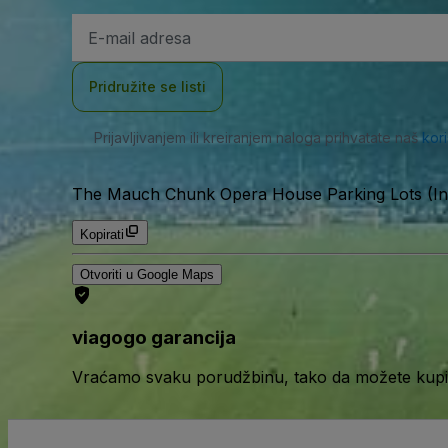
E-
mail
adresa
Pridružite se listi
Prijavljivanjem ili kreiranjem naloga prihvatate naš
kor
The Mauch Chunk Opera House Parking Lots (In
Kopirati
Otvoriti u Google Maps
viagogo garancija
Vraćamo svaku porudžbinu, tako da možete kupiti