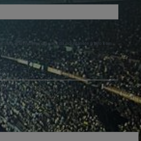
e SMS obaveštenja od nas i da odustanete u bilo kom