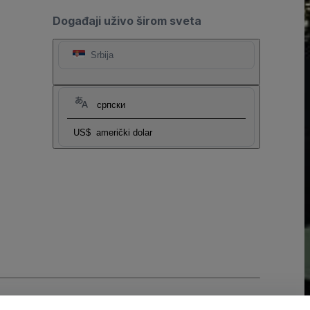
Događaji uživo širom sveta
Srbija
српски
US$
američki dolar