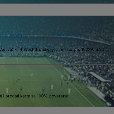
isnički ugovor
i prihvatate našu
politiku privatnosti
. Možete da primat
trenutku.
Active)
-
14 West Broadway, Jim Thorpe, 18229, SAD
 i prodati karte sa 100% poverenja.