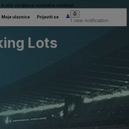
ili niže od njihove nominalne vrednosti.
Moje ulaznice
Prijaviti se
1 new notification
ing Lots