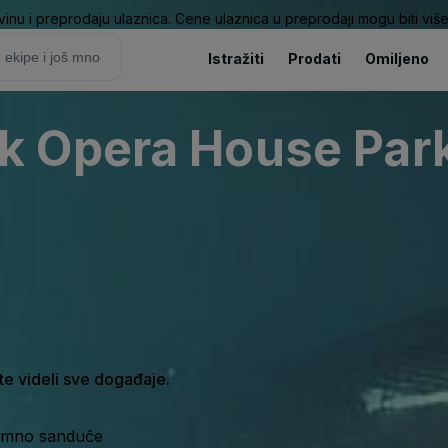
nu i preprodaju ulaznica. Cene ulaznica u preprodaji mogu biti više 
Istražiti
Prodati
Omiljeno
 Opera House Park
ste videli sve događaje.
ijemno sanduče