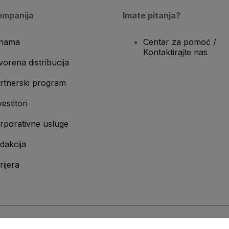
ompanija
Imate pitanja?
nama
Centar za pomoć /
Kontaktirajte nas
vorena distribucija
rtnerski program
vestitori
rporativne usluge
dakcija
rijera