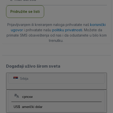
adresa
Pridružite se listi
Prijavljivanjem ili kreiranjem naloga prihvatate naš
korisnički
ugovor
i prihvatate našu
politiku privatnosti
. Možete da
primate SMS obaveštenja od nas i da odustanete u bilo kom
trenutku.
Događaji uživo širom sveta
Srbija
српски
US$
američki dolar