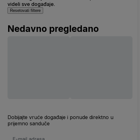
videli sve događaje.
Resetovati filtere
Nedavno pregledano
Dobijajte vruće događaje i ponude direktno u
prijemno sanduče
E-
mail