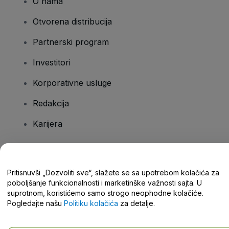
O nama
Otvorena distribucija
Partnerski program
Investitori
Korporativne usluge
Redakcija
Karijera
Imate pitanja?
Pritisnuvši „Dozvoliti sve“, slažete se sa upotrebom kolačića za
poboljšanje funkcionalnosti i marketinške važnosti sajta. U
Centar za pomoć / Kontaktirajte nas
suprotnom, koristićemo samo strogo neophodne kolačiće.
Pogledajte našu
Politiku kolačića
za detalje.