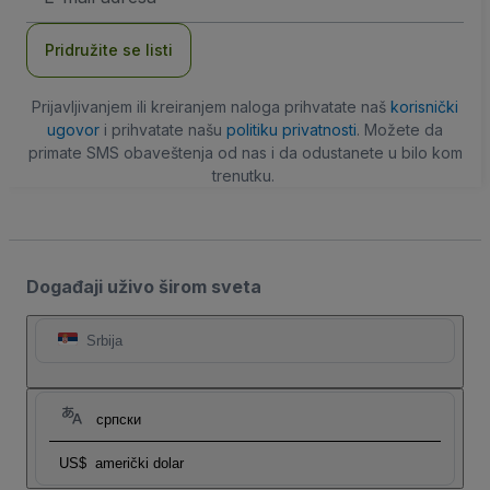
adresa
Pridružite se listi
Prijavljivanjem ili kreiranjem naloga prihvatate naš
korisnički
ugovor
i prihvatate našu
politiku privatnosti
. Možete da
primate SMS obaveštenja od nas i da odustanete u bilo kom
trenutku.
Događaji uživo širom sveta
Srbija
српски
US$
američki dolar