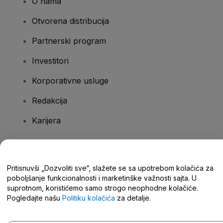
O nama
Otvorena distribucija
Partnerski program
Investitori
Korporativne usluge
Redakcija
Karijera
Imate pitanja?
Pritisnuvši „Dozvoliti sve“, slažete se sa upotrebom kolačića za
poboljšanje funkcionalnosti i marketinške važnosti sajta. U
Centar za pomoć / Kontaktirajte nas
suprotnom, koristićemo samo strogo neophodne kolačiće.
Pogledajte našu
Politiku kolačića
za detalje.