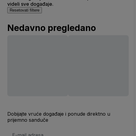
videli sve događaje.
Resetovati filtere
Nedavno pregledano
Dobijajte vruće događaje i ponude direktno u
prijemno sanduče
E-
mail