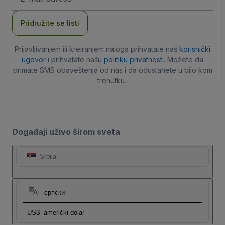
adresa
Pridružite se listi
Prijavljivanjem ili kreiranjem naloga prihvatate naš
korisnički
ugovor
i prihvatate našu
politiku privatnosti
. Možete da
primate SMS obaveštenja od nas i da odustanete u bilo kom
trenutku.
Događaji uživo širom sveta
Srbija
српски
US$
američki dolar