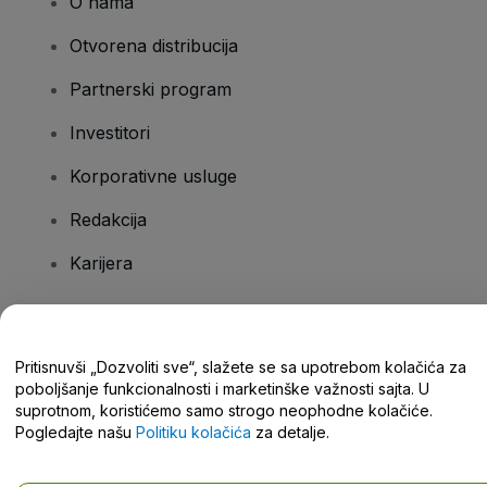
O nama
Otvorena distribucija
Partnerski program
Investitori
Korporativne usluge
Redakcija
Karijera
Imate pitanja?
Pritisnuvši „Dozvoliti sve“, slažete se sa upotrebom kolačića za
poboljšanje funkcionalnosti i marketinške važnosti sajta. U
Centar za pomoć / Kontaktirajte nas
suprotnom, koristićemo samo strogo neophodne kolačiće.
Pogledajte našu
Politiku kolačića
za detalje.