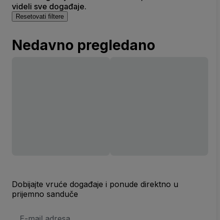
videli sve događaje.
Resetovati filtere
Nedavno pregledano
Dobijajte vruće događaje i ponude direktno u
prijemno sanduče
E-
mail