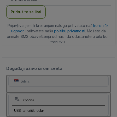
adresa
Pridružite se listi
Prijavljivanjem ili kreiranjem naloga prihvatate naš
korisnički
ugovor
i prihvatate našu
politiku privatnosti
. Možete da
primate SMS obaveštenja od nas i da odustanete u bilo kom
trenutku.
Događaji uživo širom sveta
Srbija
српски
US$
američki dolar