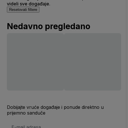
videli sve događaje.
Resetovati filtere
Nedavno pregledano
Dobijajte vruće događaje i ponude direktno u
prijemno sanduče
E-
mail