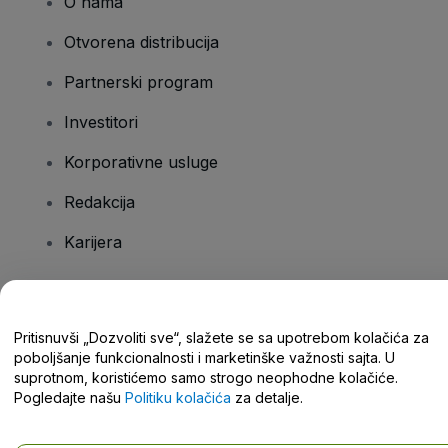
O nama
Otvorena distribucija
Partnerski program
Investitori
Korporativne usluge
Redakcija
Karijera
Imate pitanja?
Pritisnuvši „Dozvoliti sve“, slažete se sa upotrebom kolačića za
poboljšanje funkcionalnosti i marketinške važnosti sajta. U
Centar za pomoć / Kontaktirajte nas
suprotnom, koristićemo samo strogo neophodne kolačiće.
Pogledajte našu
Politiku kolačića
za detalje.