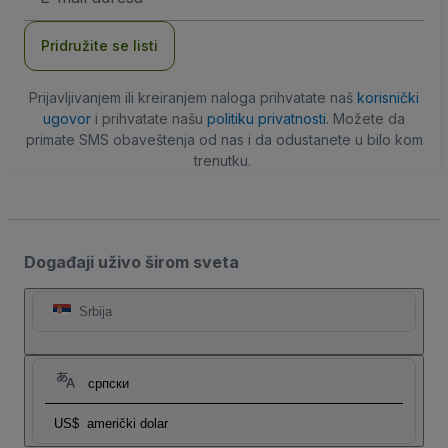
adresa
Pridružite se listi
Prijavljivanjem ili kreiranjem naloga prihvatate naš
korisnički
ugovor
i prihvatate našu
politiku privatnosti
. Možete da
primate SMS obaveštenja od nas i da odustanete u bilo kom
trenutku.
Događaji uživo širom sveta
Srbija
српски
US$
američki dolar