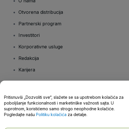
O nama
Otvorena distribucija
Partnerski program
Investitori
Korporativne usluge
Redakcija
Karijera
Imate pitanja?
Pritisnuvši „Dozvoliti sve“, slažete se sa upotrebom kolačića za
poboljšanje funkcionalnosti i marketinške važnosti sajta. U
Centar za pomoć / Kontaktirajte nas
suprotnom, koristićemo samo strogo neophodne kolačiće.
Pogledajte našu
Politiku kolačića
za detalje.