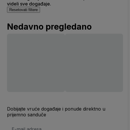
videli sve događaje.
Resetovati filtere
Nedavno pregledano
Dobijajte vruće događaje i ponude direktno u
prijemno sanduče
E-
mail