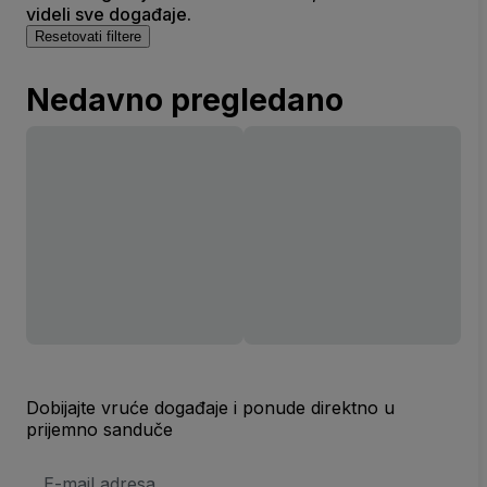
videli sve događaje.
Resetovati filtere
Nedavno pregledano
Dobijajte vruće događaje i ponude direktno u
prijemno sanduče
E-
mail