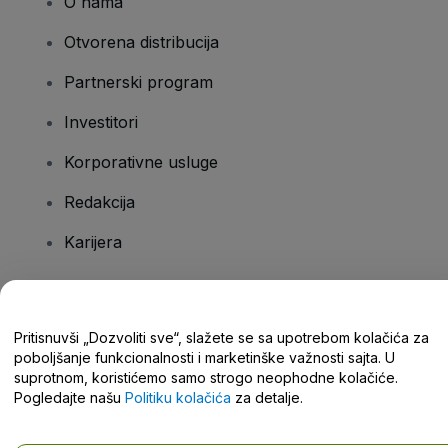
O nama
Otvorena distribucija
Partnerski program
Investitori
Korporativne usluge
Redakcija
Karijera
Imate pitanja?
Pritisnuvši „Dozvoliti sve“, slažete se sa upotrebom kolačića za
poboljšanje funkcionalnosti i marketinške važnosti sajta. U
Centar za pomoć / Kontaktirajte nas
suprotnom, koristićemo samo strogo neophodne kolačiće.
Pogledajte našu
Politiku kolačića
za detalje.