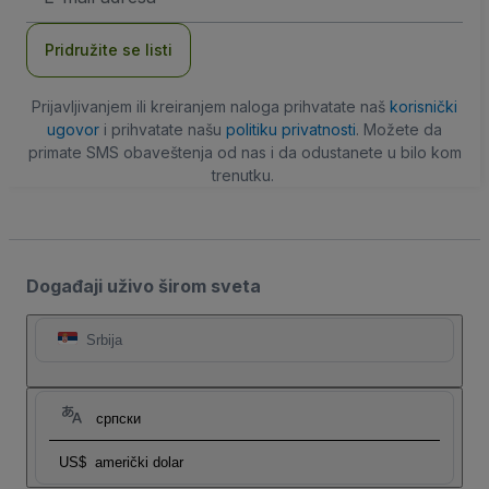
adresa
Pridružite se listi
Prijavljivanjem ili kreiranjem naloga prihvatate naš
korisnički
ugovor
i prihvatate našu
politiku privatnosti
. Možete da
primate SMS obaveštenja od nas i da odustanete u bilo kom
trenutku.
Događaji uživo širom sveta
Srbija
српски
US$
američki dolar