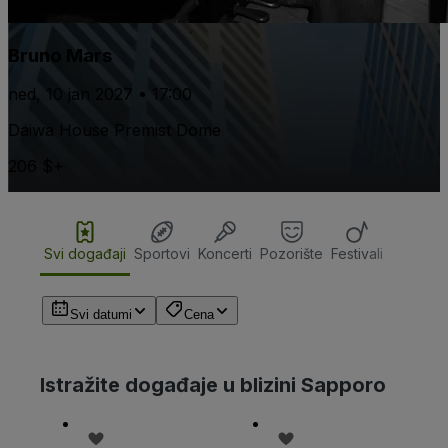
Bruno Mars
ned, 10 jan 2027 • 17:00
Daiwa House Premist Dome
206 $+
Svi događaji
Sportovi
Koncerti
Pozorište
Festivali
Svi datumi
Cena
Istražite događaje u blizini Sapporo