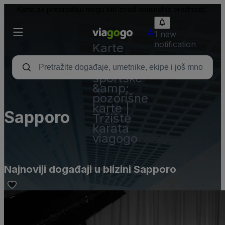
Karte za preprodaju mogu biti iznad nominalne vrednosti.
1 new
notification
Karte
-
Koncertne,
sportske
&amp;
pozorišne
karte |
Sapporo
Tržište
karata
viagogo
Najnoviji događaji u blizini Sapporo