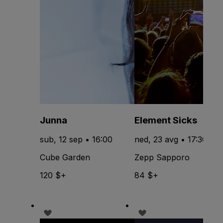
Junna
Element Sicks
sub, 12 sep • 16:00
ned, 23 avg • 17:30
Cube Garden
Zepp Sapporo
120 $+
84 $+