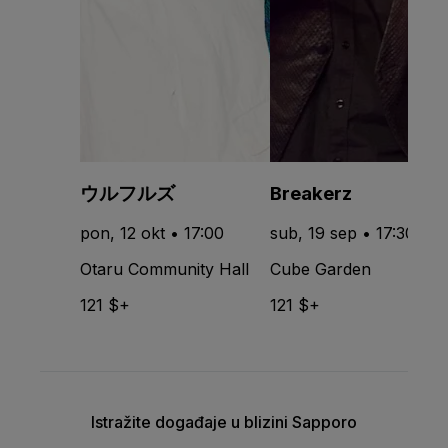
ウルフルズ
Breakerz
pon, 12 okt • 17:00
sub, 19 sep • 17:30
Otaru Community Hall
Cube Garden
121 $+
121 $+
Istražite događaje u blizini Sapporo