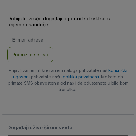
Dobijajte vruće događaje i ponude direktno u
prijemno sanduče
E-
mail
adresa
Pridružite se listi
Prijavljivanjem ili kreiranjem naloga prihvatate naš
korisnički
ugovor
i prihvatate našu
politiku privatnosti
. Možete da
primate SMS obaveštenja od nas i da odustanete u bilo kom
trenutku.
Događaji uživo širom sveta