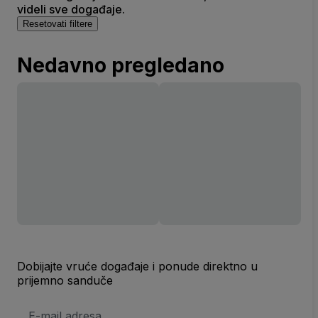
videli sve događaje.
Resetovati filtere
Nedavno pregledano
Dobijajte vruće događaje i ponude direktno u
prijemno sanduče
E-
mail