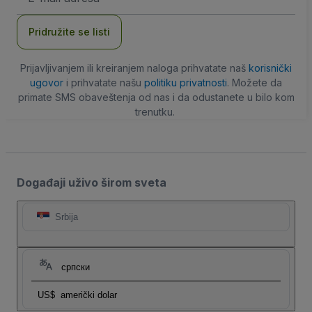
adresa
Pridružite se listi
Prijavljivanjem ili kreiranjem naloga prihvatate naš
korisnički
ugovor
i prihvatate našu
politiku privatnosti
. Možete da
primate SMS obaveštenja od nas i da odustanete u bilo kom
trenutku.
Događaji uživo širom sveta
Srbija
српски
US$
američki dolar