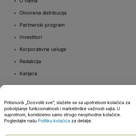
O nama
Otvorena distribucija
Partnerski program
Investitori
Korporativne usluge
Redakcija
Karijera
Imate pitanja?
Pritisnuvši „Dozvoliti sve“, slažete se sa upotrebom kolačića za
poboljšanje funkcionalnosti i marketinške važnosti sajta. U
Centar za pomoć / Kontaktirajte nas
suprotnom, koristićemo samo strogo neophodne kolačiće.
Pogledajte našu
Politiku kolačića
za detalje.