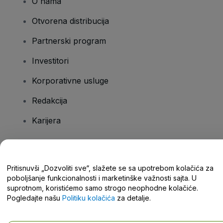
O nama
Otvorena distribucija
Partnerski program
Investitori
Korporativne usluge
Redakcija
Karijera
Imate pitanja?
Pritisnuvši „Dozvoliti sve“, slažete se sa upotrebom kolačića za
poboljšanje funkcionalnosti i marketinške važnosti sajta. U
Centar za pomoć / Kontaktirajte nas
suprotnom, koristićemo samo strogo neophodne kolačiće.
Pogledajte našu
Politiku kolačića
za detalje.