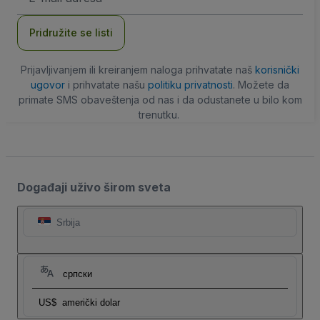
adresa
Pridružite se listi
Prijavljivanjem ili kreiranjem naloga prihvatate naš
korisnički
ugovor
i prihvatate našu
politiku privatnosti
. Možete da
primate SMS obaveštenja od nas i da odustanete u bilo kom
trenutku.
Događaji uživo širom sveta
Srbija
српски
US$
američki dolar