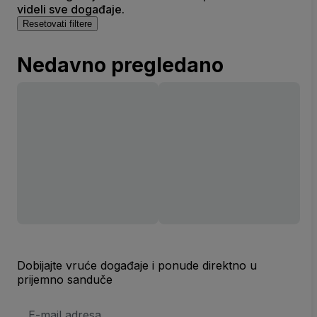
videli sve događaje.
Resetovati filtere
Nedavno pregledano
Dobijajte vruće događaje i ponude direktno u
prijemno sanduče
E-
mail