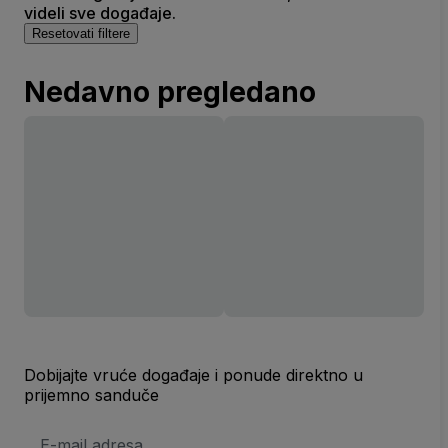
videli sve događaje.
Resetovati filtere
Nedavno pregledano
Dobijajte vruće događaje i ponude direktno u
prijemno sanduče
E-
mail