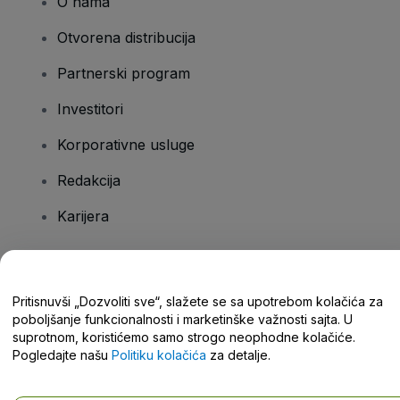
O nama
Otvorena distribucija
Partnerski program
Investitori
Korporativne usluge
Redakcija
Karijera
Imate pitanja?
Pritisnuvši „Dozvoliti sve“, slažete se sa upotrebom kolačića za
poboljšanje funkcionalnosti i marketinške važnosti sajta. U
Centar za pomoć / Kontaktirajte nas
suprotnom, koristićemo samo strogo neophodne kolačiće.
Pogledajte našu
Politiku kolačića
za detalje.