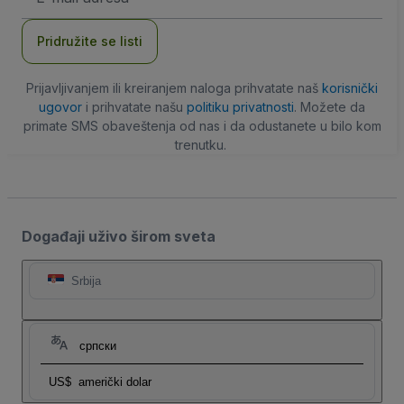
adresa
Pridružite se listi
Prijavljivanjem ili kreiranjem naloga prihvatate naš
korisnički
ugovor
i prihvatate našu
politiku privatnosti
. Možete da
primate SMS obaveštenja od nas i da odustanete u bilo kom
trenutku.
Događaji uživo širom sveta
Srbija
српски
US$
američki dolar