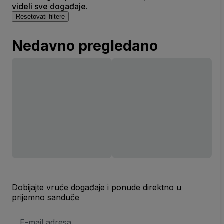
videli sve događaje.
Resetovati filtere
Nedavno pregledano
Dobijajte vruće događaje i ponude direktno u
prijemno sanduče
E-
mail