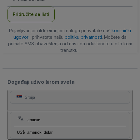
adresa
Pridružite se listi
Prijavljivanjem ili kreiranjem naloga prihvatate naš
korisnički
ugovor
i prihvatate našu
politiku privatnosti
. Možete da
primate SMS obaveštenja od nas i da odustanete u bilo kom
trenutku.
Događaji uživo širom sveta
Srbija
српски
US$
američki dolar