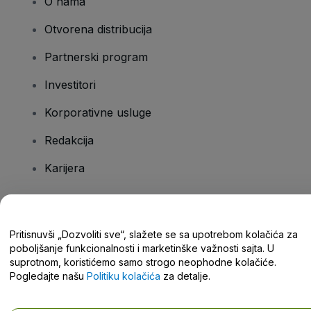
O nama
Otvorena distribucija
Partnerski program
Investitori
Korporativne usluge
Redakcija
Karijera
Imate pitanja?
Pritisnuvši „Dozvoliti sve“, slažete se sa upotrebom kolačića za
poboljšanje funkcionalnosti i marketinške važnosti sajta. U
Centar za pomoć / Kontaktirajte nas
suprotnom, koristićemo samo strogo neophodne kolačiće.
Pogledajte našu
Politiku kolačića
za detalje.