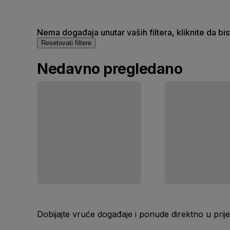
Nema događaja unutar vaših filtera, kliknite da bi
Resetovati filtere
Nedavno pregledano
Dobijajte vruće događaje i ponude direktno u pr