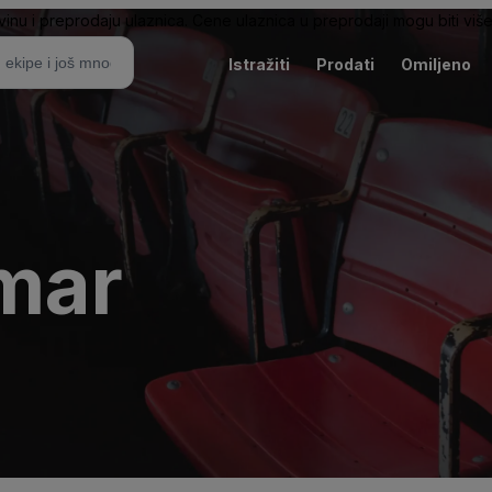
nu i preprodaju ulaznica. Cene ulaznica u preprodaji mogu biti više 
Istražiti
Prodati
Omiljeno
mar