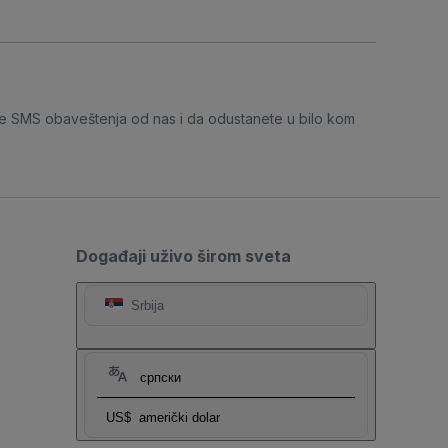
e SMS obaveštenja od nas i da odustanete u bilo kom
Događaji uživo širom sveta
Srbija
српски
US$
američki dolar