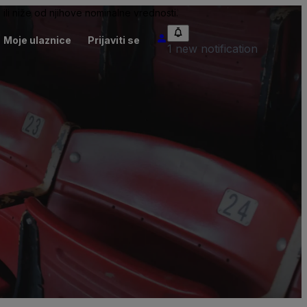
ili niže od njihove nominalne vrednosti.
Moje ulaznice
Prijaviti se
1 new notification