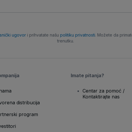
isnički ugovor
i prihvatate našu
politiku privatnosti
. Možete da primat
trenutku.
ompanija
Imate pitanja?
nama
Centar za pomoć /
Kontaktirajte nas
vorena distribucija
rtnerski program
vestitori