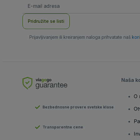
E-
mail
adresa
Pridružite se listi
Prijavljivanjem ili kreiranjem naloga prihvatate naš
kor
Naša k
O 
Bezbednosne provere svetske klase
Ot
Pa
Transparentne cene
In