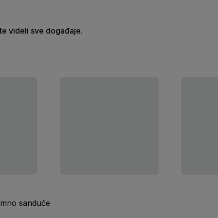
ste videli sve događaje.
ijemno sanduče