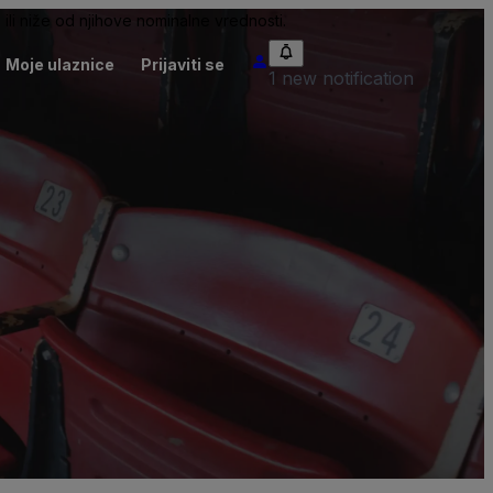
ili niže od njihove nominalne vrednosti.
Moje ulaznice
Prijaviti se
1 new notification