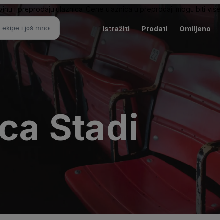
nu i preprodaju ulaznica. Cene ulaznica u preprodaji mogu biti više 
Istražiti
Prodati
Omiljeno
rca Stadi