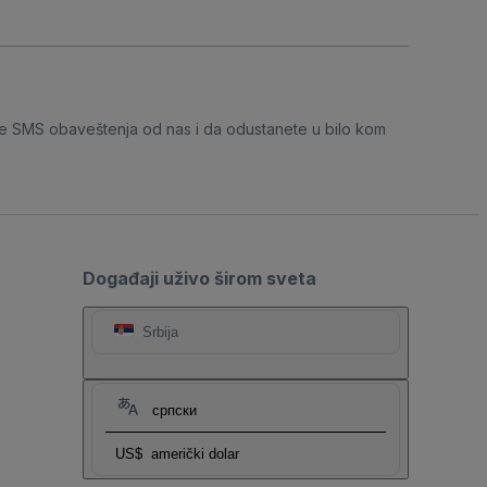
e SMS obaveštenja od nas i da odustanete u bilo kom
Događaji uživo širom sveta
Srbija
српски
US$
američki dolar