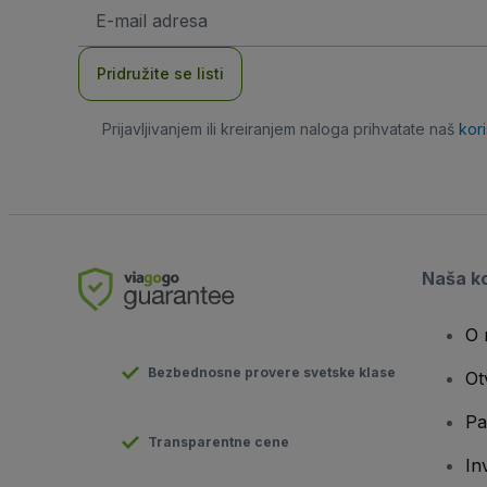
E-
mail
adresa
Pridružite se listi
Prijavljivanjem ili kreiranjem naloga prihvatate naš
kor
Naša k
O 
Bezbednosne provere svetske klase
Ot
Pa
Transparentne cene
In