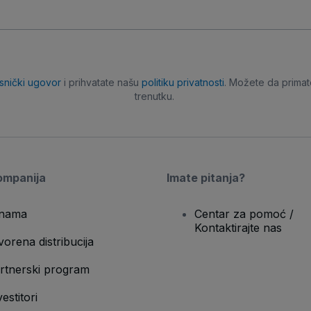
isnički ugovor
i prihvatate našu
politiku privatnosti
. Možete da primat
trenutku.
ompanija
Imate pitanja?
nama
Centar za pomoć /
Kontaktirajte nas
vorena distribucija
rtnerski program
vestitori