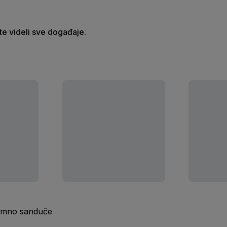
ste videli sve događaje.
ijemno sanduče