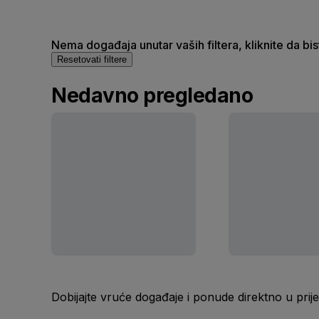
Nema događaja unutar vaših filtera, kliknite da bi
Resetovati filtere
Nedavno pregledano
Dobijajte vruće događaje i ponude direktno u pr