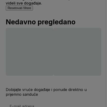
videli sve događaje.
Resetovati filtere
Nedavno pregledano
Dobijajte vruće događaje i ponude direktno u
prijemno sanduče
E-
mail