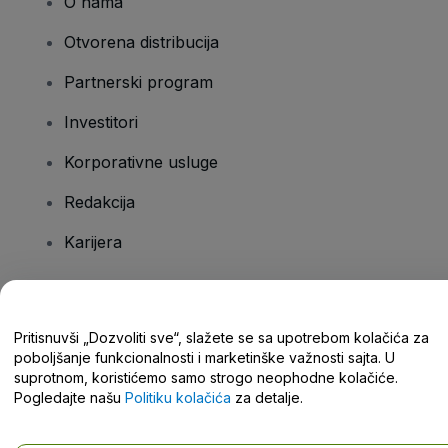
O nama
Otvorena distribucija
Partnerski program
Investitori
Korporativne usluge
Redakcija
Karijera
Imate pitanja?
Pritisnuvši „Dozvoliti sve“, slažete se sa upotrebom kolačića za
poboljšanje funkcionalnosti i marketinške važnosti sajta. U
Centar za pomoć / Kontaktirajte nas
suprotnom, koristićemo samo strogo neophodne kolačiće.
Pogledajte našu
Politiku kolačića
za detalje.