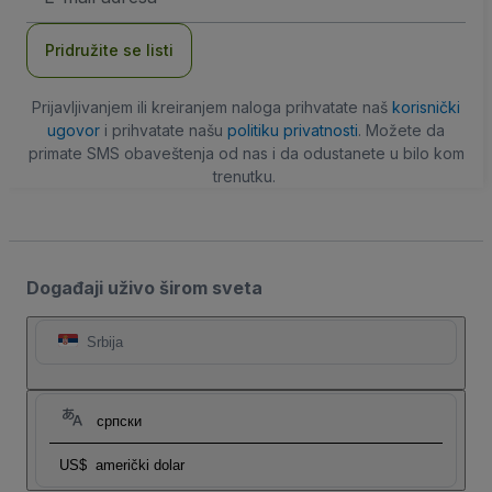
adresa
Pridružite se listi
Prijavljivanjem ili kreiranjem naloga prihvatate naš
korisnički
ugovor
i prihvatate našu
politiku privatnosti
. Možete da
primate SMS obaveštenja od nas i da odustanete u bilo kom
trenutku.
Događaji uživo širom sveta
Srbija
српски
US$
američki dolar