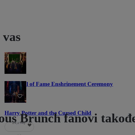
 vas
NFL Hall of Fame Enshrinement Ceremony
22
Harry Potter and the Cursed Child
s Brunch fanovi takođe
19,5 hilj.