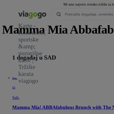
Mi smo najveće svetsko tržište za 
Karte -
Mamma Mia Abbafabu
Koncertne,
sportske
3
&amp;
pozorišne
1 događaj u SAD
karte |
Tržište
karata
Sep.
viagogo
12
Sub.
Mamma Mia! ABBAfabulous Brunch with The 