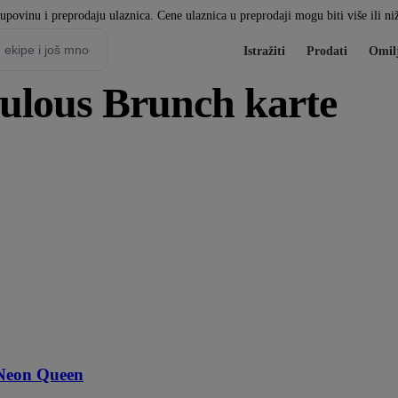
kupovinu i preprodaju ulaznica. Cene ulaznica u preprodaji mogu biti više ili n
Istražiti
Prodati
Omil
lous Brunch karte
Neon Queen