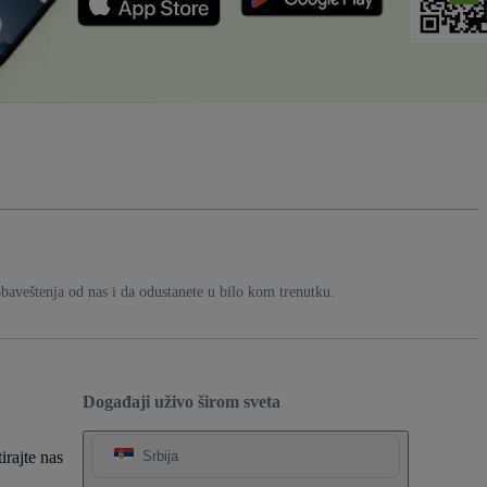
aveštenja od nas i da odustanete u bilo kom trenutku.
Događaji uživo širom sveta
rajte nas
Srbija