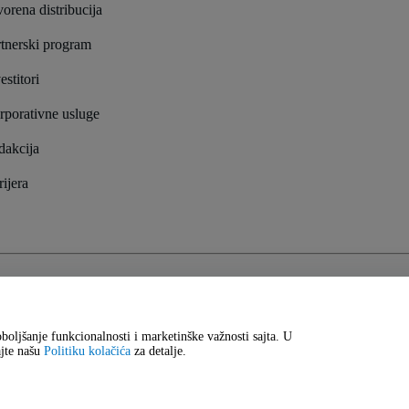
orena distribucija
tnerski program
estitori
rporativne usluge
dakcija
ijera
 privatnosti
i
Politike kolačića
i
Politike mobilne privatnosti
oboljšanje funkcionalnosti i marketinške važnosti sajta. U
ajte našu
Politiku kolačića
za detalje.