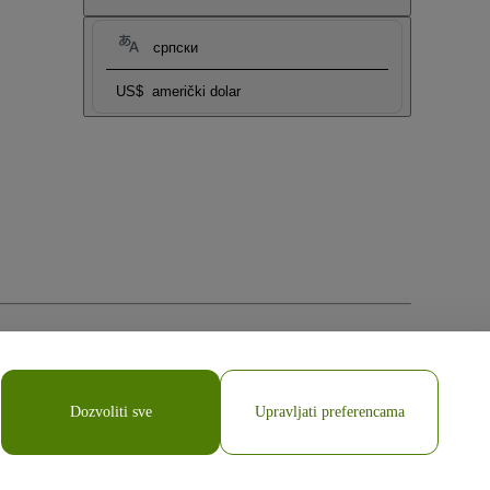
српски
US$
američki dolar
Dozvoliti sve
Upravljati preferencama