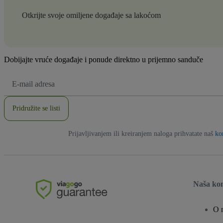
Otkrijte svoje omiljene događaje sa lakoćom
Dobijajte vruće događaje i ponude direktno u prijemno sanduče
E-
mail
adresa
Pridružite se listi
Prijavljivanjem ili kreiranjem naloga prihvatate naš
ko
Naša ko
O 