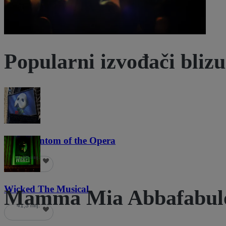
Popularni izvođači blizu
The Phantom of the Opera
21,8 hilj.
Wicked The Musical
Mamma Mia Abbafabulou
41,3 hilj.