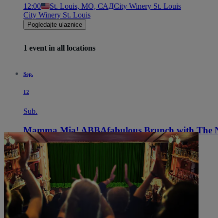
12:00
St. Louis, MO, САД
City Winery St. Louis
City Winery St. Louis
Pogledajte ulaznice
1 event in all locations
Sep.
12
Sub.
Mamma Mia! ABBAfabulous Brunch with The 
12:00
St. Louis, MO, САД
City Winery St. Louis
City Winery St. Louis
Pogledajte ulaznice