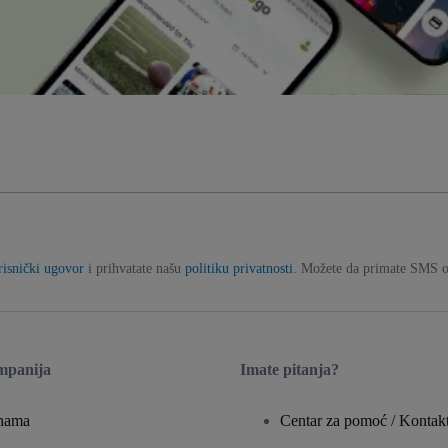
risnički ugovor
i prihvatate našu
politiku privatnosti
. Možete da primate SMS ob
mpanija
Imate pitanja?
nama
Centar za pomoć / Kontakti