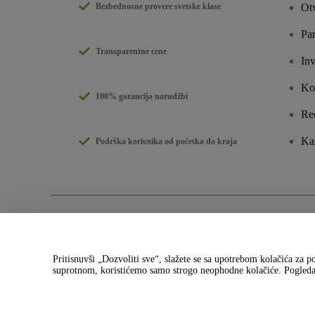
Bezbednosne provere svetske klase
Otv
Par
Transparentne cene
Inv
Ko
100% garancija narudžbi
Re
Kar
Podrška korisnika od početka do kraja
Autorsko pravo © viagogo GmbH 2026
Podaci kompanije
Korišćenje ove veb stranice predstavlja prihvatanje
Uslova koriščenja
i
Politike
Ne delite moje lične podatke / Vaši izbori privatnosti
Pritisnuvši „Dozvoliti sve“, slažete se sa upotrebom kolačića za p
suprotnom, koristićemo samo strogo neophodne kolačiće. Pogled