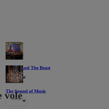
Beauty And The Beast
5,9 hilj.
The Sound of Music
 vole
1,8 hilj.