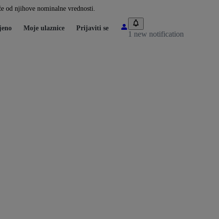
iže od njihove nominalne vrednosti.
jeno
Moje ulaznice
Prijaviti se
1 new notification