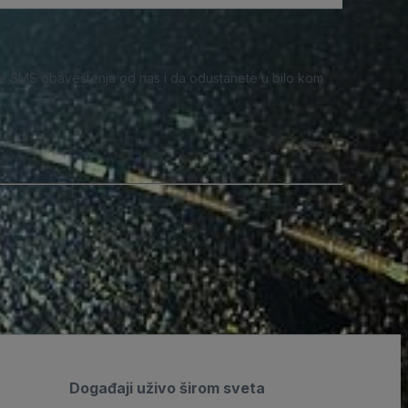
e SMS obaveštenja od nas i da odustanete u bilo kom
Događaji uživo širom sveta