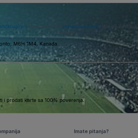
isnički ugovor
i prihvatate našu
politiku privatnosti
. Možete da primat
trenutku.
oronto, M6H 1M4, Kanada
 i prodati karte sa 100% poverenja.
ompanija
Imate pitanja?