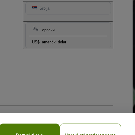
Srbija
српски
US$
američki dolar