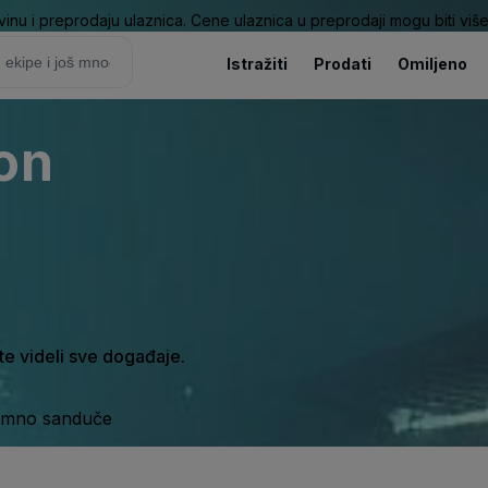
nu i preprodaju ulaznica. Cene ulaznica u preprodaji mogu biti više 
Istražiti
Prodati
Omiljeno
on
ste videli sve događaje.
ijemno sanduče