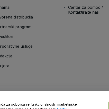
nama
Centar za pomoć /
Kontaktirajte nas
vorena distribucija
rtnerski program
vestitori
rporativne usluge
dakcija
rijera
ščenja
i
Politike privatnosti
i
Politike kolačića
i
Politike mobilne privatnosti
čića za poboljšanje funkcionalnosti i marketinške