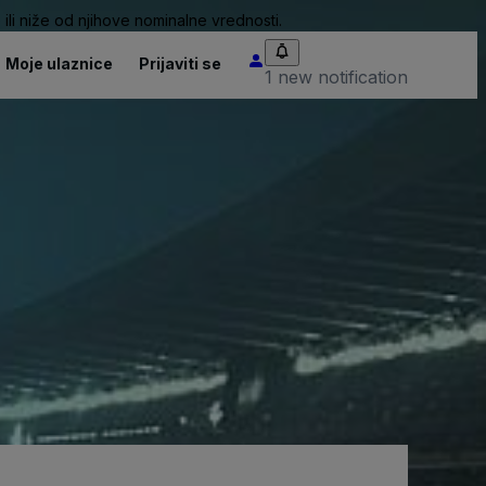
ili niže od njihove nominalne vrednosti.
Moje ulaznice
Prijaviti se
1 new notification