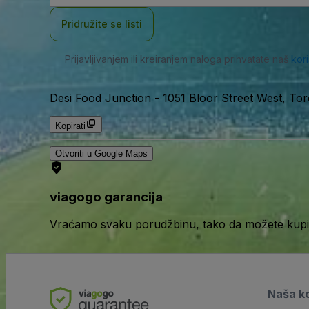
adresa
Pridružite se listi
Prijavljivanjem ili kreiranjem naloga prihvatate naš
kor
Desi Food Junction
-
1051 Bloor Street West, T
Kopirati
Otvoriti u Google Maps
viagogo garancija
Vraćamo svaku porudžbinu, tako da možete kupiti
Naša k