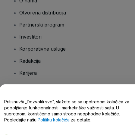
O nama
Otvorena distribucija
Partnerski program
Investitori
Korporativne usluge
Redakcija
Karijera
Imate pitanja?
Pritisnuvši „Dozvoliti sve“, slažete se sa upotrebom kolačića za
poboljšanje funkcionalnosti i marketinške važnosti sajta. U
Centar za pomoć / Kontaktirajte nas
suprotnom, koristićemo samo strogo neophodne kolačiće.
Pogledajte našu
Politiku kolačića
za detalje.