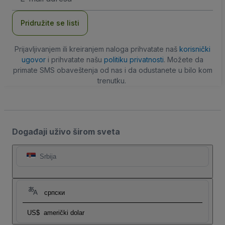
adresa
Pridružite se listi
Prijavljivanjem ili kreiranjem naloga prihvatate naš
korisnički
ugovor
i prihvatate našu
politiku privatnosti
. Možete da
primate SMS obaveštenja od nas i da odustanete u bilo kom
trenutku.
Događaji uživo širom sveta
Srbija
српски
US$
američki dolar