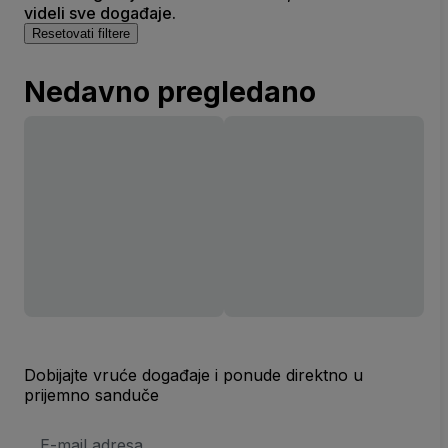
videli sve događaje.
Resetovati filtere
Nedavno pregledano
Dobijajte vruće događaje i ponude direktno u
prijemno sanduče
E-
mail