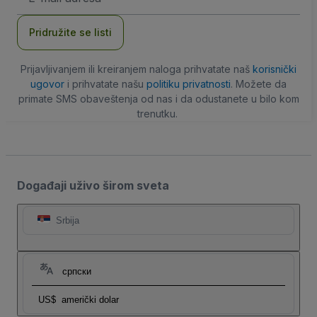
adresa
Pridružite se listi
Prijavljivanjem ili kreiranjem naloga prihvatate naš
korisnički
ugovor
i prihvatate našu
politiku privatnosti
. Možete da
primate SMS obaveštenja od nas i da odustanete u bilo kom
trenutku.
Događaji uživo širom sveta
Srbija
српски
US$
američki dolar