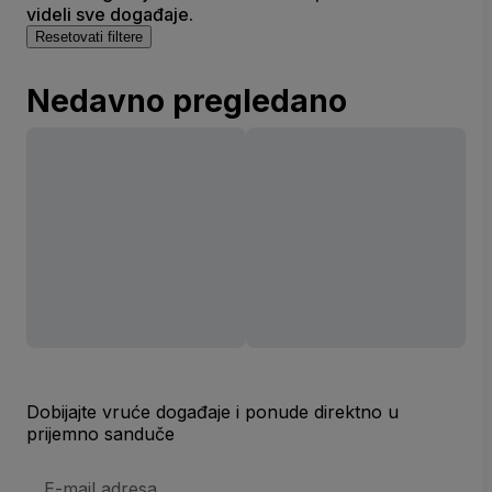
videli sve događaje.
Resetovati filtere
Nedavno pregledano
Dobijajte vruće događaje i ponude direktno u
prijemno sanduče
E-
mail