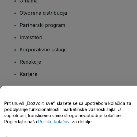
O nama
Otvorena distribucija
Partnerski program
Investitori
Korporativne usluge
Redakcija
Karijera
Imate pitanja?
Pritisnuvši „Dozvoliti sve“, slažete se sa upotrebom kolačića za
poboljšanje funkcionalnosti i marketinške važnosti sajta. U
Centar za pomoć / Kontaktirajte nas
suprotnom, koristićemo samo strogo neophodne kolačiće.
Pogledajte našu
Politiku kolačića
za detalje.