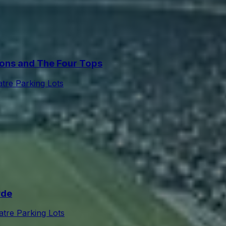
ns and The Four Tops
tre Parking Lots
yde
tre Parking Lots