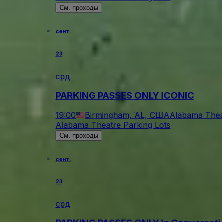
См. проходы
сент.
23
срд
PARKING PASSES ONLY ICONIC
19:00
Birmingham, AL, США
Alabama Thea
Alabama Theatre Parking Lots
См. проходы
сент.
23
срд