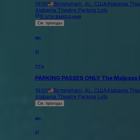
19:00
Birmingham, AL, США
Alabama Thea
Alabama Theatre Parking Lots
В эти выходные
См. проходы
авг.
21
птн
PARKING PASSES ONLY The Malpass 
19:00
Birmingham, AL, США
Alabama Thea
Alabama Theatre Parking Lots
См. проходы
авг.
27