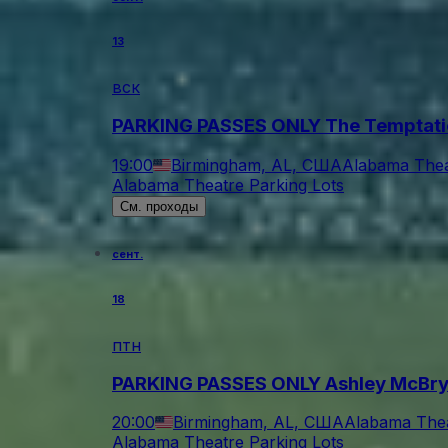
13
вск
PARKING PASSES ONLY The Temptatio
19:00
Birmingham, AL, США
Alabama Thea
Alabama Theatre Parking Lots
См. проходы
сент.
18
птн
PARKING PASSES ONLY Ashley McBr
20:00
Birmingham, AL, США
Alabama Thea
Alabama Theatre Parking Lots