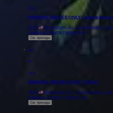
птн
PARKING PASSES ONLY Leanne Morg
19:00
Birmingham, AL, США
Alabama Thea
Alabama Theatre Parking Lots
См. проходы
окт.
15
чтв
PARKING PASSES ONLY ICONIC
19:00
Birmingham, AL, США
Alabama Thea
Alabama Theatre Parking Lots
См. проходы