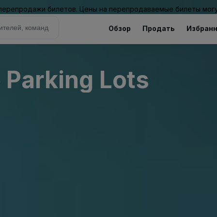
 перепродажи билетов. Цены на перепродаваемые билеты могу
Обзор
Продать
Избран
 Parking Lots