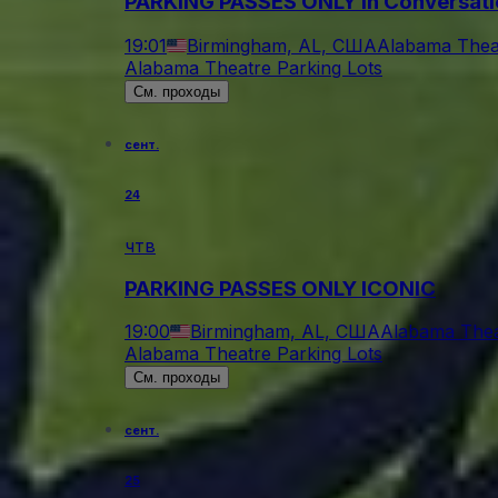
PARKING PASSES ONLY In Conversati
19:01
Birmingham, AL, США
Alabama Theat
Alabama Theatre Parking Lots
См. проходы
сент.
24
чтв
PARKING PASSES ONLY ICONIC
19:00
Birmingham, AL, США
Alabama Thea
Alabama Theatre Parking Lots
См. проходы
сент.
25