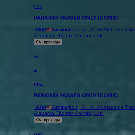
чтв
PARKING PASSES ONLY ICONIC
19:00
Birmingham, AL, США
Alabama Thea
Alabama Theatre Parking Lots
См. проходы
авг.
31
пнд
PARKING PASSES ONLY ICONIC
19:00
Birmingham, AL, США
Alabama Thea
Alabama Theatre Parking Lots
См. проходы
сент.