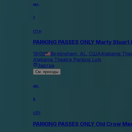
авг.
7
птн
PARKING PASSES ONLY Marty Stuart &
19:00
Birmingham, AL, США
Alabama Thea
Alabama Theatre Parking Lots
Завтра
См. проходы
авг.
8
сбт
PARKING PASSES ONLY Old Crow Med