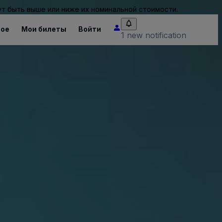
т быть выше или ниже их номинальной стоимости.
ное
Мои билеты
Войти
1 new notification