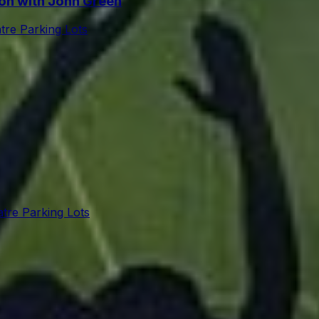
on with John Green
re Parking Lots
tre Parking Lots