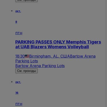
окт.
9
птн
PARKING PASSES ONLY Memphis Tigers
at UAB Blazers Womens Volleyball
18:30
Birmingham, AL, США
Bartow Arena
Parking Lots
Bartow Arena Parking Lots
См. проходы
окт.
16
птн