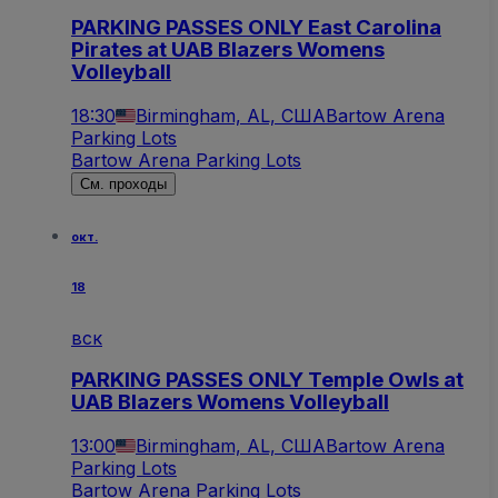
PARKING PASSES ONLY East Carolina
Pirates at UAB Blazers Womens
Volleyball
18:30
Birmingham, AL, США
Bartow Arena
Parking Lots
Bartow Arena Parking Lots
См. проходы
окт.
18
вск
PARKING PASSES ONLY Temple Owls at
UAB Blazers Womens Volleyball
13:00
Birmingham, AL, США
Bartow Arena
Parking Lots
Bartow Arena Parking Lots