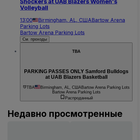
Shockers at UAB Blazers Women's
Volleyball
13:00
Birmingham, AL, США
Bartow Arena
Parking Lots
Bartow Arena Parking Lots
См. проходы
TBA
PARKING PASSES ONLY Samford Bulldogs
at UAB Blazers Basketball
TBA
Birmingham, AL, США
Bartow Arena Parking Lots
Bartow Arena Parking Lots
Распроданный
Недавно просмотренные