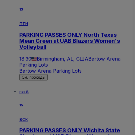
13
птн
PARKING PASSES ONLY North Texas
Mean Green at UAB Blazers Women's
Volleyball
18:30
Birmingham, AL, США
Bartow Arena
Parking Lots
Bartow Arena Parking Lots
См. проходы
нояб.
15
вск
PARKING PASSES ONLY Wichita State