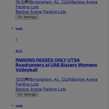
18:30
Birmingham, AL, США
Bartow Arena
Parking Lots
Bartow Arena Parking Lots
См. проходы
нояб.
1
вск
PARKING PASSES ONLY UTSA
Roadrunners at UAB Blazers Womens
Volleyball
13:00
Birmingham, AL, США
Bartow Arena
Parking Lots
Bartow Arena Parking Lots
См. проходы
нояб.