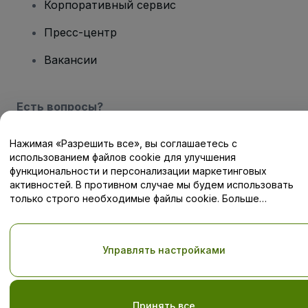
Корпоративный сервис
Пресс-центр
Вакансии
Есть вопросы?
Центр помощи / Свяжитесь с нами
Нажимая «Разрешить все», вы соглашаетесь с
использованием файлов cookie для улучшения
функциональности и персонализации маркетинговых
активностей. В противном случае мы будем использовать
только строго необходимые файлы cookie. Больше
информации — в нашей
Политике в отношении файлов cookie
Авторские права © viagogo GmbH 2026
Сведения о компании
Использование данного веб-сайта означает принятие
Условий
и положений
, а также
Политики конфиденциальности
,
Управлять настройками
Политики в отношении файлов cookie
, и
Политики
конфиденциальности для мобильных устройств
Не передавайте мою личную информацию третьим лицам/Ваши
настройки конфиденциальности
Принять все