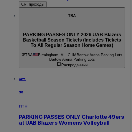
См. проходы
TBA
PARKING PASSES ONLY 2026 UAB Blazers
Basketball Season Tickets (Includes Tickets
To All Regular Season Home Games)
TBA
Birmingham, AL, США
Bartow Arena Parking Lots
Bartow Arena Parking Lots
Распроданный
окт.
30
птн
PARKING PASSES ONLY Charlotte 49ers
at UAB Blazers Womens Volleyball