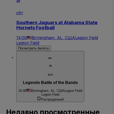
29
сбт
Southern Jaguars at Alabama State
Hornets Football
14:00
Birmingham, AL, США
Legion Field
Legion Field
Посмотреть билеты
авг.
30
вск
Legends Battle of the Bands
15:00
Birmingham, AL, США
Legion Field
Legion Field
Распроданный
Недавно просмотренные