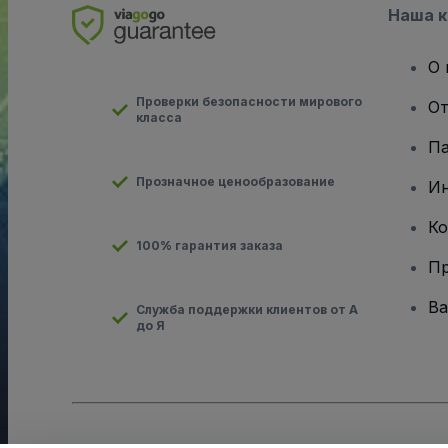
Наша 
О 
Проверки безопасности мирового
От
класса
Па
Прозначное ценообразование
И
Ко
100% гарантия заказа
Пр
Ва
Служба поддержки клиентов от А
до Я