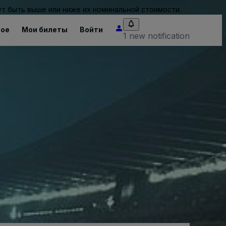
т быть выше или ниже их номинальной стоимости.
ное
Мои билеты
Войти
1 new notification