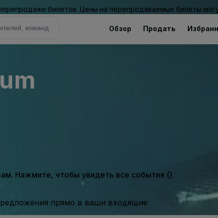
 перепродажи билетов. Цены на перепродаваемые билеты могу
Обзор
Продать
Избран
ium
м. Нажмите, чтобы увидеть все события ().
предложения прямо в ваши входящие