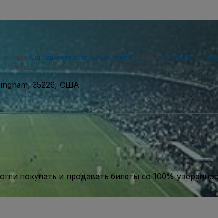
ете наше
Соглашение с пользователем
и нашу
Политику конфи
сообщения и можете отказаться от них в любое время.
rmingham, 35229, США
гли покупать и продавать билеты со 100% уверенно