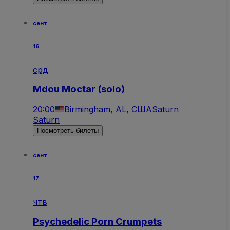
сент.
16
срд
Mdou Moctar (solo)
20:00
Birmingham, AL, США
Saturn
Saturn
Посмотреть билеты
сент.
17
чтв
Psychedelic Porn Crumpets