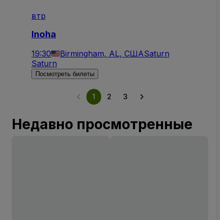
втр
Inoha
19:30
Birmingham, AL, США
Saturn
Saturn
Посмотреть билеты
1
2
3
Недавно просмотренные