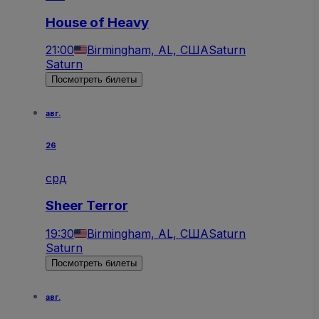
House of Heavy
21:00
Birmingham, AL, США
Saturn
Saturn
Посмотреть билеты
авг.
26
срд
Sheer Terror
19:30
Birmingham, AL, США
Saturn
Saturn
Посмотреть билеты
авг.