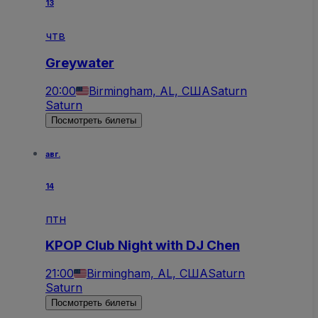
13
чтв
Greywater
20:00
Birmingham, AL, США
Saturn
Saturn
Посмотреть билеты
авг.
14
птн
KPOP Club Night with DJ Chen
21:00
Birmingham, AL, США
Saturn
Saturn
Посмотреть билеты