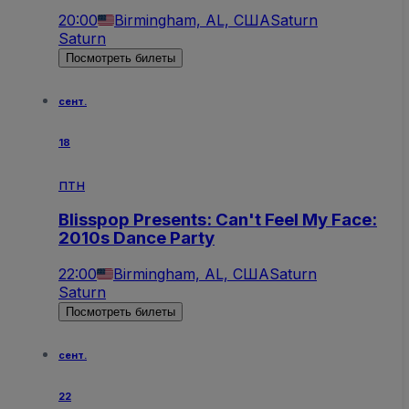
20:00
Birmingham, AL, США
Saturn
Saturn
Посмотреть билеты
сент.
18
птн
Blisspop Presents: Can't Feel My Face:
2010s Dance Party
22:00
Birmingham, AL, США
Saturn
Saturn
Посмотреть билеты
сент.
22