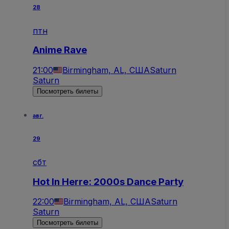
28
птн
Anime Rave
21:00
Birmingham, AL, США
Saturn
Saturn
Посмотреть билеты
авг.
29
сбт
Hot In Herre: 2000s Dance Party
22:00
Birmingham, AL, США
Saturn
Saturn
Посмотреть билеты