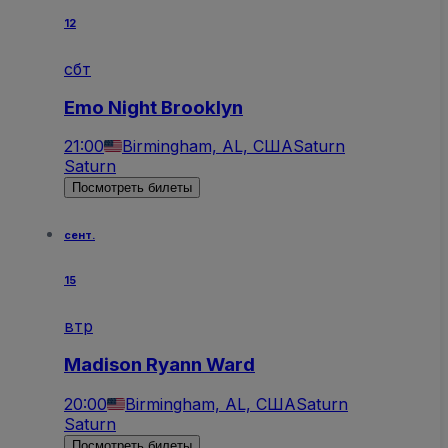
12
сбт
Emo Night Brooklyn
21:00
Birmingham, AL, США
Saturn
Saturn
Посмотреть билеты
сент.
15
втр
Madison Ryann Ward
20:00
Birmingham, AL, США
Saturn
Saturn
Посмотреть билеты