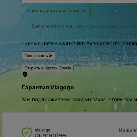
почты
Присоединиться к списку
Выполняя вход или регистрируясь, вы принима
Uptown Jazz
-
2250-B 9th Avenue North, Birm
Скопировать
Открыть в Картах Google
Гарантия Viagogo
Мы поддерживаем каждый заказ, чтобы вы мо
Наша 