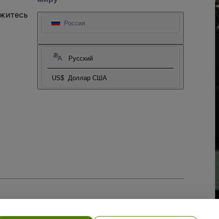
яжитесь
Россия
Русский
US$
Доллар США
тношении файлов cookie
, и
Политики конфиденциальности