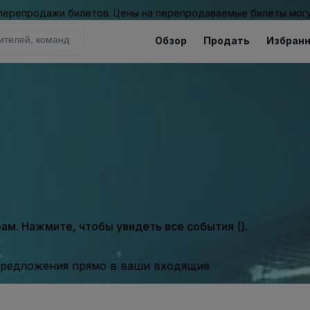
 перепродажи билетов. Цены на перепродаваемые билеты могу
Обзор
Продать
Избран
м. Нажмите, чтобы увидеть все события ().
предложения прямо в ваши входящие