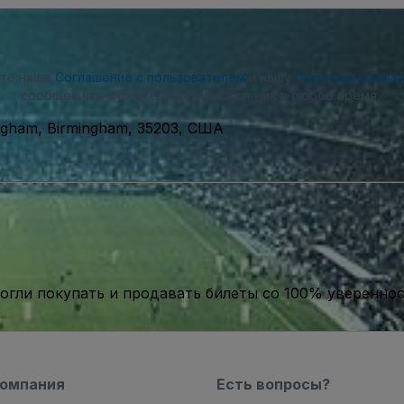
ете наше
Соглашение с пользователем
и нашу
Политику конфи
сообщения и можете отказаться от них в любое время.
ingham, Birmingham, 35203, США
гли покупать и продавать билеты со 100% уверенно
компания
Есть вопросы?