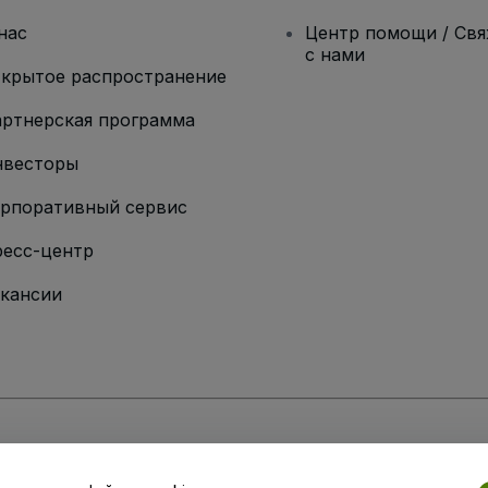
нас
Центр помощи / Св
с нами
крытое распространение
ртнерская программа
нвесторы
рпоративный сервис
есс-центр
кансии
ии
вий и положений
, а также
Политики конфиденциальности
,
Политики в о