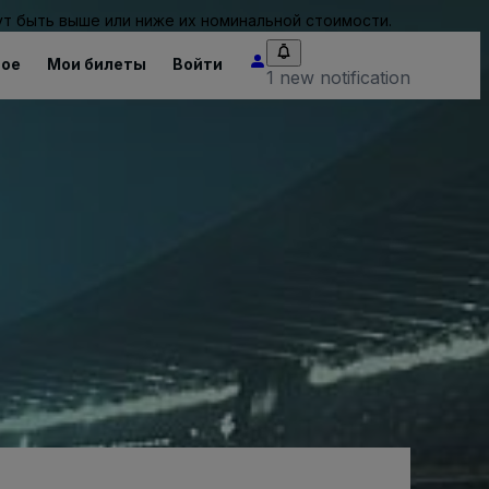
т быть выше или ниже их номинальной стоимости.
ное
Мои билеты
Войти
1 new notification