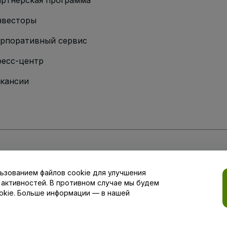
ртнерская программа
нвесторы
рпоративный сервис
есс-центр
кансии
ии
вий и положений
, а также
Политики конфиденциальности
,
Политики в о
ьзованием файлов cookie для улучшения
аши настройки конфиденциальности
 активностей. В противном случае мы будем
okie. Больше информации — в нашей