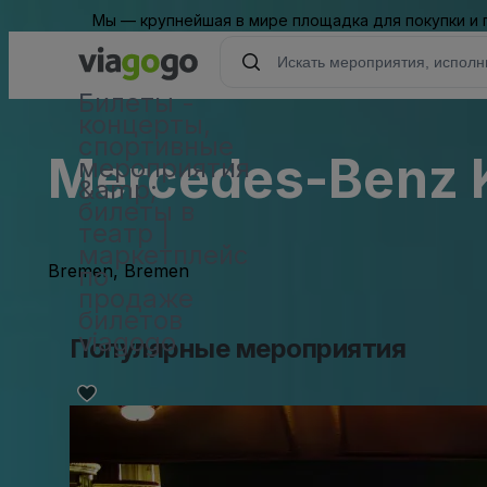
Мы — крупнейшая в мире площадка для покупки и
Билеты -
концерты,
спортивные
Mercedes-Benz 
мероприятия
&amp;
билеты в
театр |
маркетплейс
Bremen, Bremen
по
продаже
билетов
viagogo
Популярные мероприятия