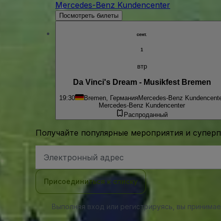
Mercedes-Benz Kundencenter
Посмотреть билеты
сент.
1
втр
Da Vinci's Dream - Musikfest Bremen
19:30
Bremen, Германия
Mercedes-Benz Kundencent
Mercedes-Benz Kundencenter
Распроданный
Получайте популярные мероприятия и супер
Адрес
электронной
почты
Присоединиться к списку
Выполняя вход или регистрируясь, вы принима