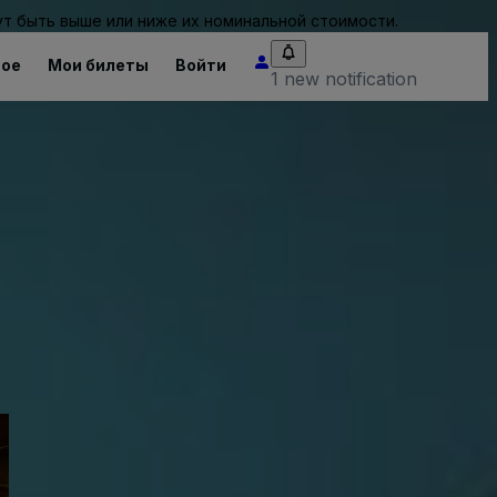
т быть выше или ниже их номинальной стоимости.
ное
Мои билеты
Войти
1 new notification