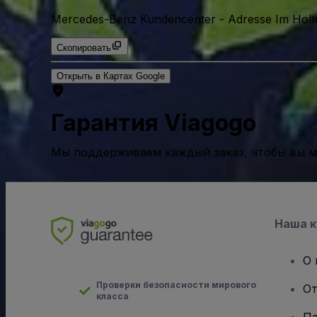
Mercedes-Benz Kundencenter
-
Adresse Im Holt
Скопировать
Открыть в Картах Google
Гарантия Viagogo
Мы поддерживаем каждый заказ, чтобы вы мо
Наша 
О 
Проверки безопасности мирового
От
класса