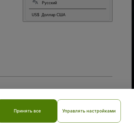
Русский
US$
Доллар США
тношении файлов cookie
, и
Политики конфиденциальности
Принять все
Управлять настройками