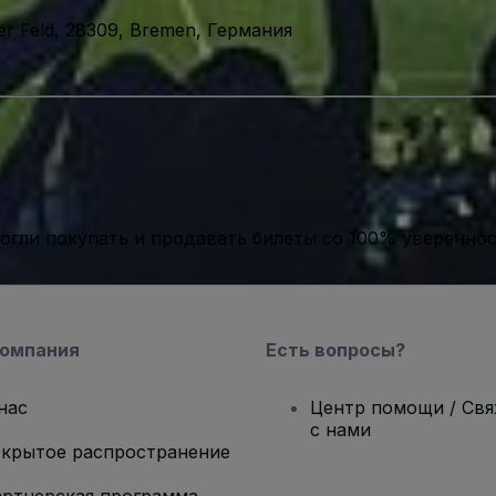
er Feld, 28309, Bremen, Германия
гли покупать и продавать билеты со 100% уверенно
компания
Есть вопросы?
нас
Центр помощи / Св
с нами
крытое распространение