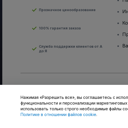
Па
Прозначное ценообразование
И
Ко
100% гарантия заказа
Пр
Ва
Служба поддержки клиентов от А
до Я
Авторские права © viagogo GmbH 2026
Сведения о компан
Использование данного веб-сайта означает принятие
Усло
для мобильных устройств
Нажимая «Разрешить все», вы соглашаетесь с испол
Не передавайте мою личную информацию третьим лицам/В
функциональности и персонализации маркетинговых
использовать только строго необходимые файлы co
Политике в отношении файлов cookie
.