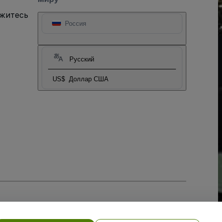
яжитесь
Россия
Русский
US$
Доллар США
тношении файлов cookie
, и
Политики конфиденциальности