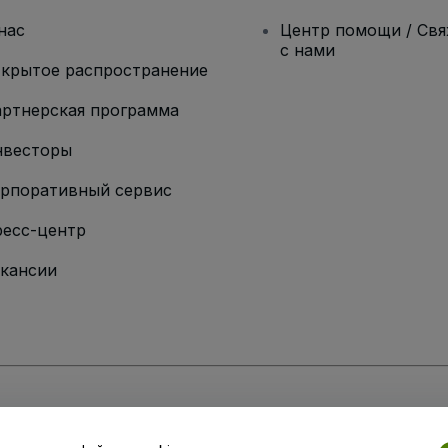
нас
Центр помощи / Св
с нами
крытое распространение
ртнерская программа
нвесторы
рпоративный сервис
есс-центр
кансии
ии
вий и положений
, а также
Политики конфиденциальности
,
Политики в о