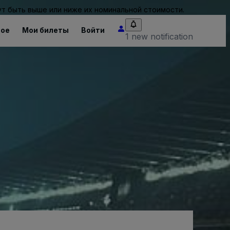
т быть выше или ниже их номинальной стоимости.
ное
Мои билеты
Войти
1 new notification