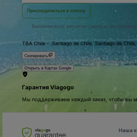
почты
Присоединиться к списку
Выполняя вход или регистрируясь, вы принима
TBA Chile
-
.Santiago de Chile, Santiago de Chile
Скопировать
Открыть в Картах Google
Гарантия Viagogo
Мы поддерживаем каждый заказ, чтобы вы мо
Наша 