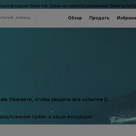
 перепродажи билетов. Цены на перепродаваемые билеты могу
Обзор
Продать
Избран
м. Нажмите, чтобы увидеть все события ().
предложения прямо в ваши входящие