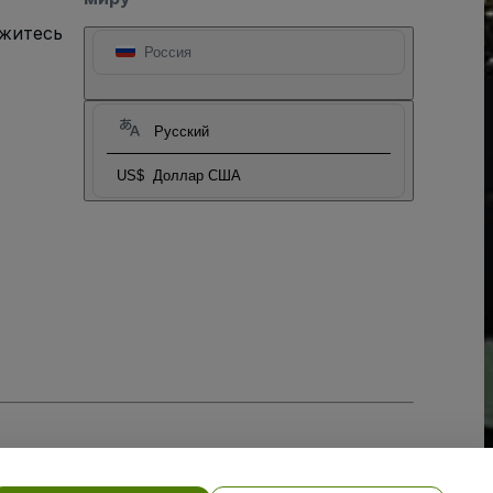
яжитесь
Россия
Русский
US$
Доллар США
тношении файлов cookie
, и
Политики конфиденциальности