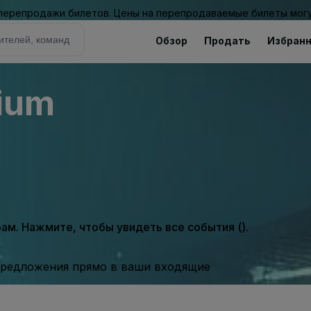
 перепродажи билетов. Цены на перепродаваемые билеты могу
Обзор
Продать
Избран
ium
м. Нажмите, чтобы увидеть все события ().
предложения прямо в ваши входящие