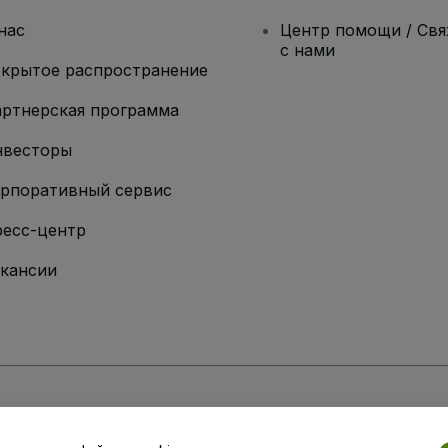
нас
Центр помощи / Св
с нами
крытое распространение
ртнерская программа
нвесторы
рпоративный сервис
есс-центр
кансии
ии
вий и положений
, а также
Политики конфиденциальности
,
Политики в о