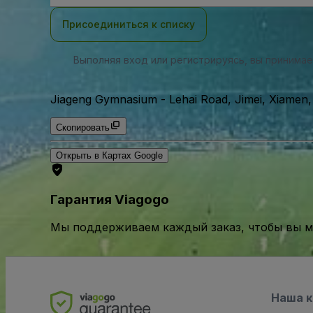
почты
Присоединиться к списку
Выполняя вход или регистрируясь, вы принима
Jiageng Gymnasium
-
Lehai Road, Jimei, Xiamen
Скопировать
Открыть в Картах Google
Гарантия Viagogo
Мы поддерживаем каждый заказ, чтобы вы мо
Наша 