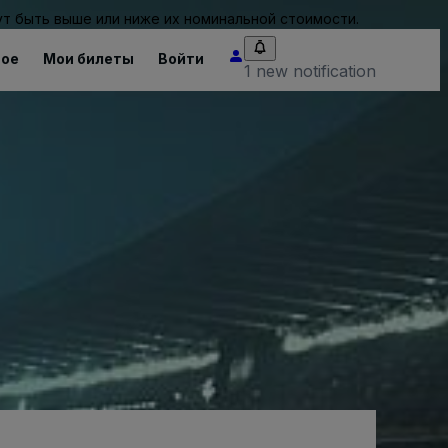
т быть выше или ниже их номинальной стоимости.
ное
Мои билеты
Войти
1 new notification