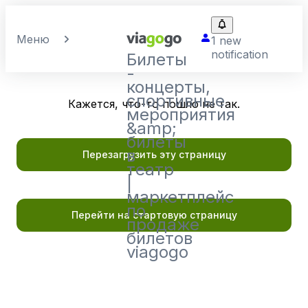
Меню
1 new
notification
Билеты
-
концерты,
спортивные
Кажется, что-то пошло не так.
мероприятия
&amp;
билеты
в
Перезагрузить эту страницу
театр
|
маркетплейс
по
Перейти на стартовую страницу
продаже
билетов
viagogo