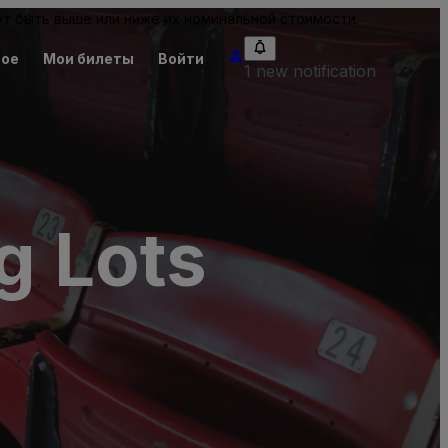
т быть выше или ниже их номинальной стоимости.
ное
Мои билеты
Войти
1 new notification
g Lots