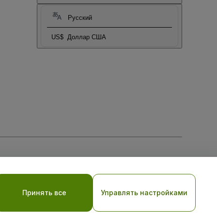
Русский
US$
Доллар США
тношении файлов cookie
, и
Политики конфиденциальности
Принять все
Управлять настройками