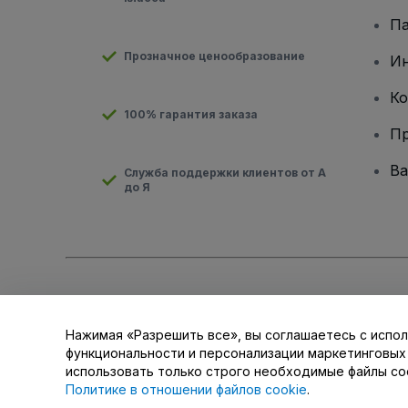
Па
Прозначное ценообразование
И
Ко
100% гарантия заказа
Пр
Ва
Служба поддержки клиентов от А
до Я
Авторские права © viagogo GmbH 2026
Сведения о компан
Использование данного веб-сайта означает принятие
Усло
для мобильных устройств
Нажимая «Разрешить все», вы соглашаетесь с испол
Не передавайте мою личную информацию третьим лицам/В
функциональности и персонализации маркетинговых
использовать только строго необходимые файлы co
Политике в отношении файлов cookie
.