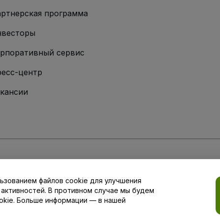
ртнерская программа
нвесторы
рпоративный сервис
есс-центр
кансии
ии
вий и положений
, а также
Политики конфиденциальности
,
Политики в о
ьзованием файлов cookie для улучшения
аши настройки конфиденциальности
 активностей. В противном случае мы будем
okie. Больше информации — в нашей