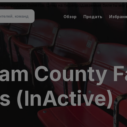
 перепродажи билетов. Цены на перепродаваемые билеты могу
Обзор
Продать
Избран
liam County 
s (InActive)