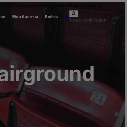
т быть выше или ниже их номинальной стоимости.
ное
Мои билеты
Войти
1 new notification
Fairground