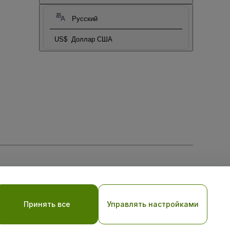
Русский
US$
Доллар США
тношении файлов cookie
, и
Политики конфиденциальности
Принять все
Управлять настройками