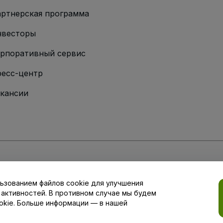
ртнерская программа
нвесторы
рпоративный сервис
есс-центр
кансии
ии
вий и положений
, а также
Политики конфиденциальности
,
Политики в о
ьзованием файлов cookie для улучшения
аши настройки конфиденциальности
 активностей. В противном случае мы будем
okie. Больше информации — в нашей