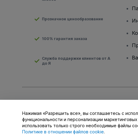
Па
Прозначное ценообразование
И
Ко
100% гарантия заказа
Пр
Ва
Служба поддержки клиентов от А
до Я
Авторские права © viagogo GmbH 2026
Сведения о компан
Использование данного веб-сайта означает принятие
Усло
для мобильных устройств
Нажимая «Разрешить все», вы соглашаетесь с испол
Не передавайте мою личную информацию третьим лицам/В
функциональности и персонализации маркетинговых
использовать только строго необходимые файлы co
Политике в отношении файлов cookie
.