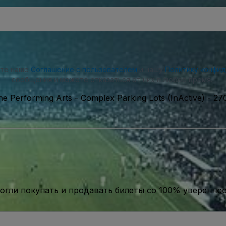
ете наше
Соглашение с пользователем
и нашу
Политику конфи
сообщения и можете отказаться от них в любое время.
he Performing Arts - Complex Parking Lots (InActive)
-
27
гли покупать и продавать билеты со 100% уверенно