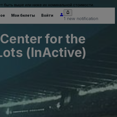
т быть выше или ниже их номинальной стоимости.
ное
Мои билеты
Войти
1 new notification
Center for the
ots (InActive)