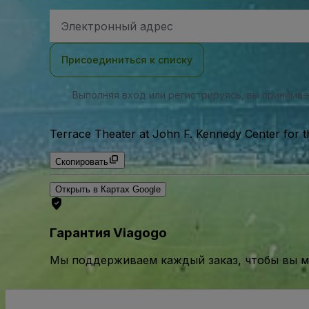
Адрес
электронной
почты
Присоединиться к списку
Выполняя вход или регистрируясь, вы принима
Terrace Theater at John F. Kennedy Center for t
Скопировать
Открыть в Картах Google
Гарантия Viagogo
Мы поддерживаем каждый заказ, чтобы вы мо