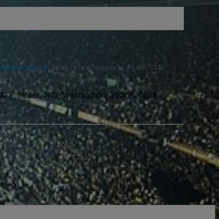
денциальности
. Вы можете получать от нас SMS-
00 F Street, NW, Washington, 20566, США
стью.