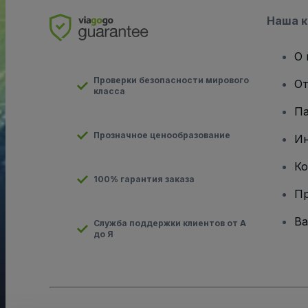
Наша 
О 
Проверки безопасности мирового
От
класса
Па
Прозначное ценообразование
И
Ко
100% гарантия заказа
Пр
Ва
Служба поддержки клиентов от А
до Я