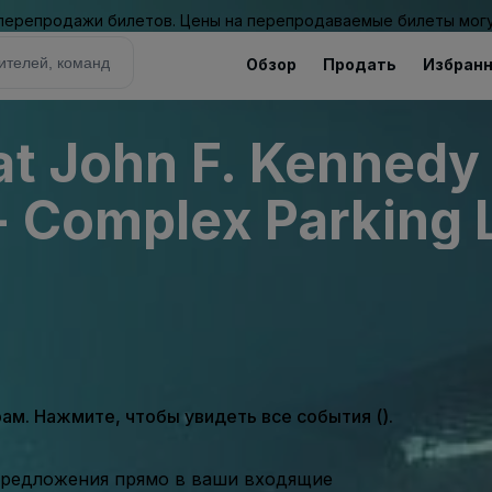
 перепродажи билетов. Цены на перепродаваемые билеты могу
Обзор
Продать
Избран
at John F. Kennedy 
- Complex Parking L
м. Нажмите, чтобы увидеть все события ().
предложения прямо в ваши входящие