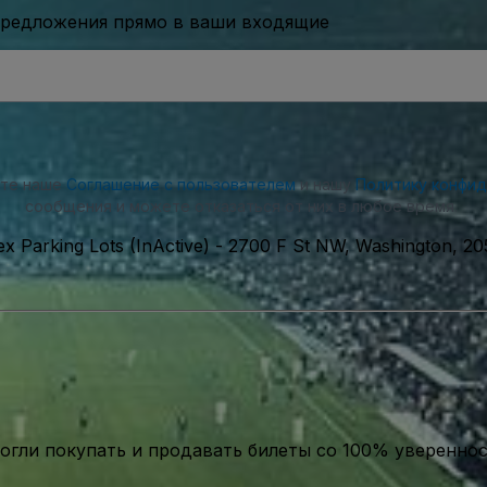
предложения прямо в ваши входящие
ете наше
Соглашение с пользователем
и нашу
Политику конфи
сообщения и можете отказаться от них в любое время.
x Parking Lots (InActive)
-
2700 F St NW, Washington, 2
гли покупать и продавать билеты со 100% уверенно