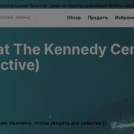
 перепродажи билетов. Цены на перепродаваемые билеты могу
Обзор
Продать
Избран
 at The Kennedy Ce
ctive)
м. Нажмите, чтобы увидеть все события ().