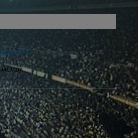
денциальности
. Вы можете получать от нас SMS-
0566, США
стью.