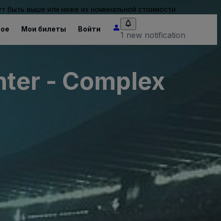
т быть выше или ниже их номинальной стоимости.
ное
Мои билеты
Войти
1 new notification
nter - Complex