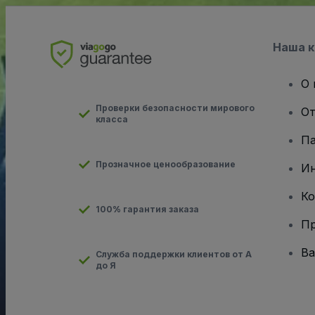
Наша 
О 
Проверки безопасности мирового
От
класса
Па
Прозначное ценообразование
И
Ко
100% гарантия заказа
Пр
Ва
Служба поддержки клиентов от А
до Я