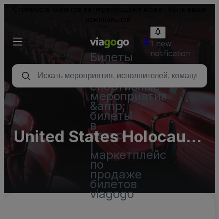
Стоимость билетов на перепродаже может быть выше
номинальной.
1 new
notification
Билеты
-
концерты,
спортивные
мероприятия
&amp;
билеты
в
United States Holocaust
театр
|
Memorial Museum
маркетплейс
по
Parking Lots (InActive)
продаже
билетов
viagogo