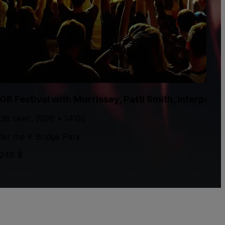
GB Festival with Morrissey, Patti Smith, Interpol
 26 сент. 2026 • 14:00
er the K Bridge Park
248 $