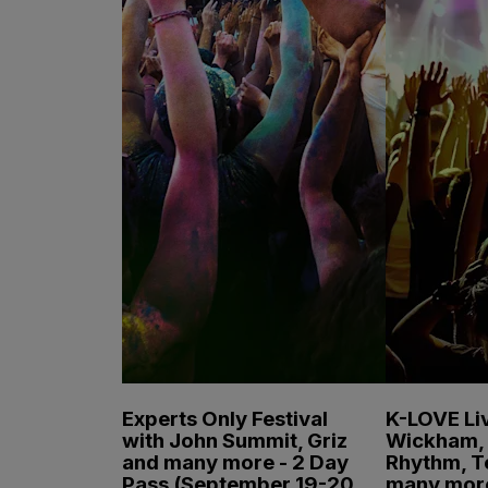
Experts Only Festival
K-LOVE Liv
with John Summit, Griz
Wickham, 
and many more - 2 Day
Rhythm, T
Pass (September 19-20,
many mor