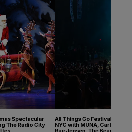
tmas Spectacular
All Things Go Festival
ng The Radio City
NYC with MUNA, Carly
ttes
Rae Jepsen, The Beaches