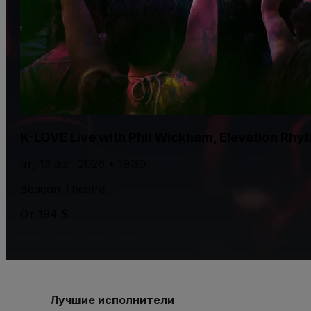
K-LOVE Live with Phil Wickham, Elevation Rhy
чт, 13 авг. 2026 • 19:30
Beacon Theatre
От 194 $
Лучшие исполнители