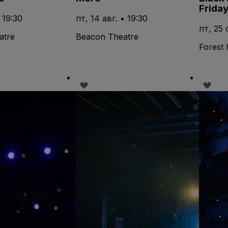
Friday
• 19:30
пт, 14 авг. • 19:30
пт, 25 
atre
Beacon Theatre
Forest 