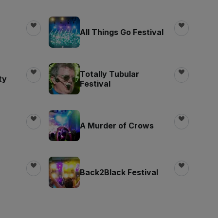
All Things Go Festival
Totally Tubular
ty
Festival
A Murder of Crows
Back2Black Festival