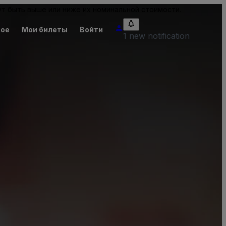
т быть выше или ниже их номинальной стоимости.
ное
Мои билеты
Войти
1 new notification