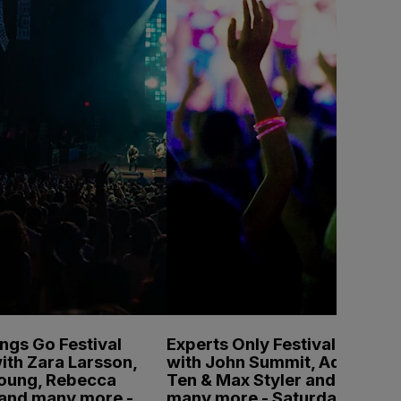
ings Go Festival
Experts Only Festival
ith Zara Larsson,
with John Summit, Adam
Young, Rebecca
Ten & Max Styler and
 and many more -
many more - Saturday