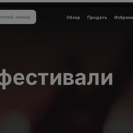
 перепродажи билетов. Цены на перепродаваемые билеты могу
Обзор
Продать
Избран
 фестивали