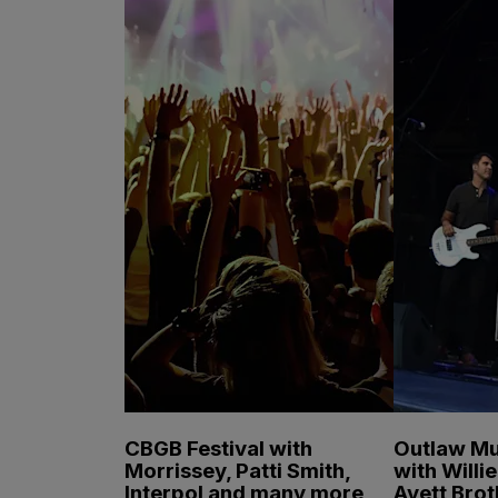
CBGB Festival with
Outlaw Mu
Morrissey, Patti Smith,
with Willi
Interpol and many more
Avett Brot