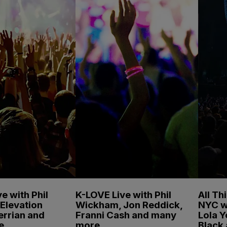
e with Phil
K-LOVE Live with Phil
All Th
Elevation
Wickham, Jon Reddick,
NYC w
errian and
Franni Cash and many
Lola 
e
more
Black