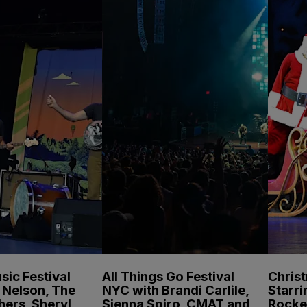
sic Festival
All Things Go Festival
Chris
e Nelson, The
NYC with Brandi Carlile,
Starri
hers, Sheryl
Sienna Spiro, CMAT and
Rocke