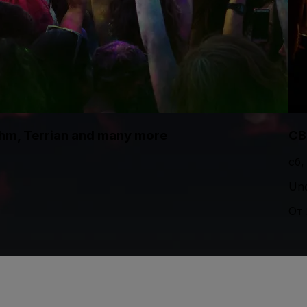
thm, Terrian and many more
CB
сб,
Und
От 