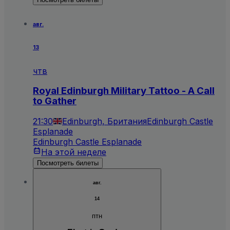
авг.
13
чтв
Royal Edinburgh Military Tattoo - A Call
to Gather
21:30
Edinburgh, Британия
Edinburgh Castle
Esplanade
Edinburgh Castle Esplanade
На этой неделе
Посмотреть билеты
авг.
14
птн