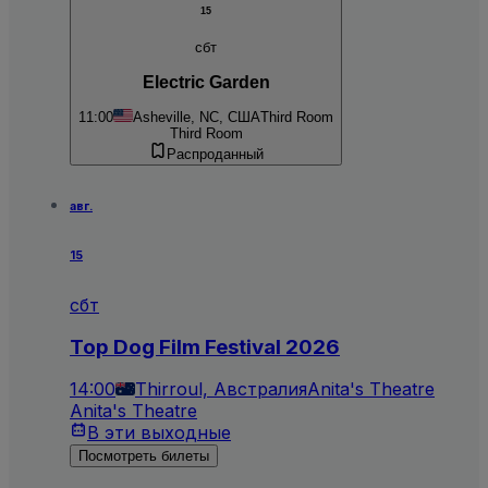
15
сбт
Electric Garden
11:00
Asheville, NC, США
Third Room
Third Room
Распроданный
авг.
15
сбт
Top Dog Film Festival 2026
14:00
Thirroul, Австралия
Anita's Theatre
Anita's Theatre
В эти выходные
Посмотреть билеты