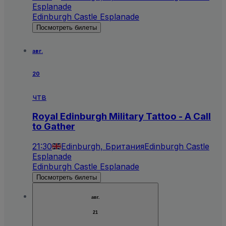
Esplanade
Edinburgh Castle Esplanade
Посмотреть билеты
авг.
20
чтв
Royal Edinburgh Military Tattoo - A Call
to Gather
21:30
Edinburgh, Британия
Edinburgh Castle
Esplanade
Edinburgh Castle Esplanade
Посмотреть билеты
авг.
21