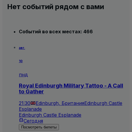
Нет событий рядом с вами
Событий во всех местах: 466
авг.
10
пнд
Royal Edinburgh Military Tattoo - A Call
to Gather
21:30
Edinburgh, Британия
Edinburgh Castle
Esplanade
Edinburgh Castle Esplanade
Сегодня
Посмотреть билеты