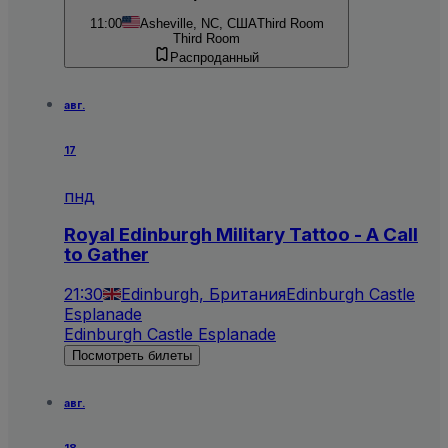
11:00
Asheville, NC, США
Third Room
Third Room
Распроданный
авг.
17
пнд
Royal Edinburgh Military Tattoo - A Call
to Gather
21:30
Edinburgh, Британия
Edinburgh Castle
Esplanade
Edinburgh Castle Esplanade
Посмотреть билеты
авг.