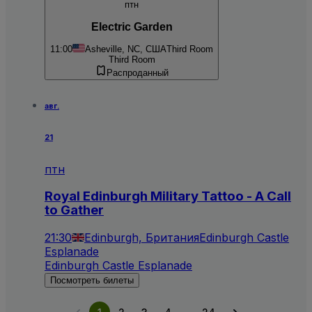
птн
Electric Garden
11:00
Asheville, NC, США
Third Room
Third Room
Распроданный
авг.
21
птн
Royal Edinburgh Military Tattoo - A Call
to Gather
21:30
Edinburgh, Британия
Edinburgh Castle
Esplanade
Edinburgh Castle Esplanade
Посмотреть билеты