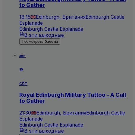
to Gather
18:15
Edinburgh, Британия
Edinburgh Castle
Esplanade
Edinburgh Castle Esplanade
В эти выходные
Посмотреть билеты
авг.
15
сбт
Royal Edinburgh Military Tattoo - A Call
to Gather
21:30
Edinburgh, Британия
Edinburgh Castle
Esplanade
Edinburgh Castle Esplanade
В эти выходные