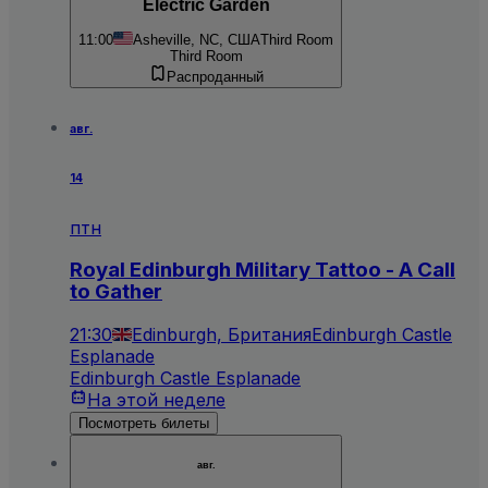
Electric Garden
11:00
Asheville, NC, США
Third Room
Third Room
Распроданный
авг.
14
птн
Royal Edinburgh Military Tattoo - A Call
to Gather
21:30
Edinburgh, Британия
Edinburgh Castle
Esplanade
Edinburgh Castle Esplanade
На этой неделе
Посмотреть билеты
авг.