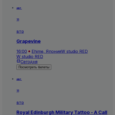
авг.
11
втр
Grapevine
16:00
Ehime, Япония
W studio RED
W studio RED
Сегодня
Посмотреть билеты
авг.
11
втр
Royal Edinburgh Military Tattoo - A Call