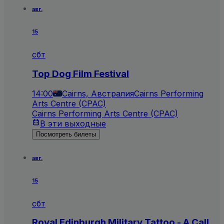
авг.
15
сбт
Top Dog Film Festival
14:00
Cairns, Австралия
Cairns Performing
Arts Centre (CPAC)
Cairns Performing Arts Centre (CPAC)
В эти выходные
Посмотреть билеты
авг.
15
сбт
Royal Edinburgh Military Tattoo - A Call